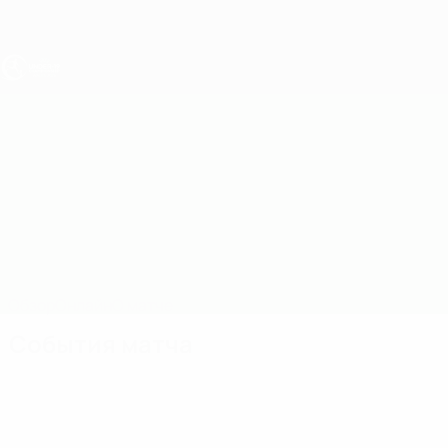
Skip
to
main
content
ЧЕ - юноши до 19
Дания vs Швеция
Обзор
Онлайн
О матче
События матча