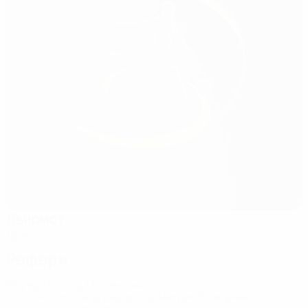
Дьирмот
Дьер
Рефери
Рефери
Милош Миланович
SRB
Ассистенты рефери
Димитрие Власачевич
SRB