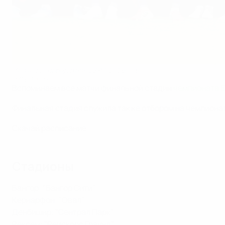
Испания - победитель ЕВРО-2026 U19
Getty Images
Вспоминаем все матчи финальной стадии
чемпионата Е
Финальная стадия служила также отбором на чемпионат
Скачай расписание
Стадионы
Бангор: "Бангор Сити"
Кернарфон: "Овал"
Денбишир: "Сентрал Парк"
Рексем: "Рейскорс Граунд"