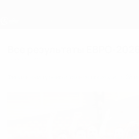
Skip
to
main
content
ЧЕ - юноши до 19
Все результаты ЕВРО-2026
суббота, 11 июля 2026 г.
Финальный турнир в Уэльсе проходил с 28 ию