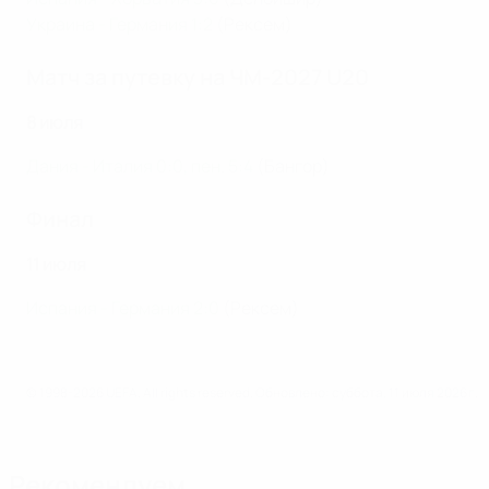
Украина - Германия 1:2
(Рексем)
Матч за путевку на ЧМ-2027 U20
8 июля
Дания - Италия 0:0, пен. 5:4
(Бангор)
Финал
11 июля
Испания - Германия 2:0
(Рексем)
© 1998-2026 UEFA. All rights reserved.
Обновлено: суббота, 11 июля 2026 г.
Рекомендуем