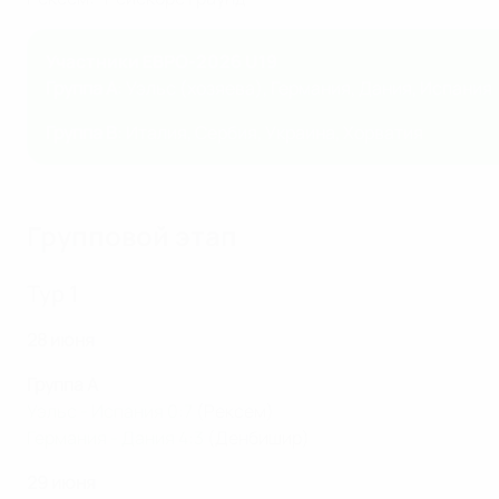
Участники ЕВРО-2026 U19
Группа А
: Уэльс (хозяева), Германия, Дания, Испания
Группа В
: Италия, Сербия, Украина, Хорватия
Групповой этап
Тур 1
28 июня
Группа A
Уэльс - Испания 0:7
(Рексем)
Германия - Дания 4:3
(Денбишир)
29 июня