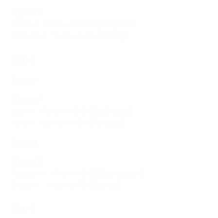
Группа B
Италия - Сербия 2:0
(Кернарфон)
Хорватия - Украина 1:3
(Бангор)
Тур 2
1 июля
Группа A
Дания - Испания 0:3
(Денбишир)
Уэльс - Германия 0:4
(Рексем)
2 июля
Группа B
Хорватия - Италия 0:0
(Кернарфон)
Сербия - Украина 1:2
(Бангор)
Тур 3