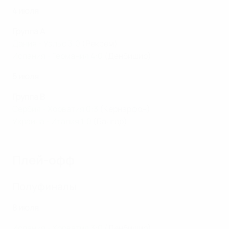
4 июля
Группа A
Дания - Уэльс 3:0
(Рексем)
Испания - Германия 4:0
(Денбишир)
5 июля
Группа B
Сербия - Хорватия 0:3
(Кернарфон)
Украина - Италия 1:0
(Бангор)
Плей-офф
Полуфиналы
8 июля
Испания - Хорватия 3:0
(Денбишир)