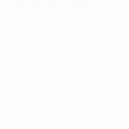
 принимал Уэльс.
екистане.