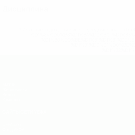
Дисциплина
* Исключена до дальнейшего уведомления. <a href
%D1%84%D0%B8%D1%84%D0%B0-%D1%83
%D1%80%D0%BE%D1%81%D1%81%D0%
%D1%81%D0%B1%D0%BE%
%D1%82%D1%
ЧЕ - юноши до 19
Матчи
Жеребьевки
Видео
Команды
САЙТЫ СЕТИ УЕФА
UEFA.com
Фонд УЕФА