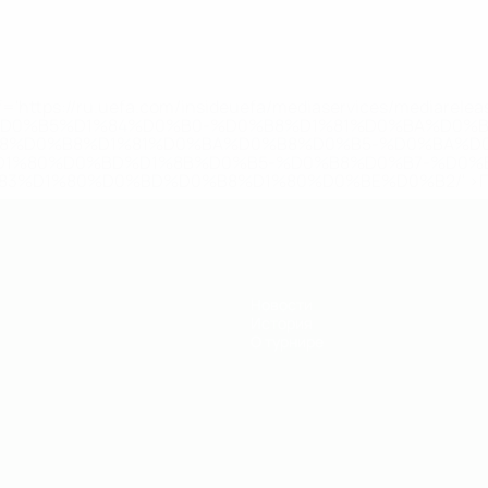
='https://ru.uefa.com/insideuefa/mediaservices/mediarel
%D0%B5%D1%84%D0%B0-%D0%B8%D1%81%D0%BA%D0%B
B8%D0%B8%D1%81%D0%BA%D0%B8%D0%B5-%D0%BA%D0
D1%80%D0%BD%D1%8B%D0%B5-%D0%B8%D0%B7-%D0%B
83%D1%80%D0%BD%D0%B8%D1%80%D0%BE%D0%B2/' >По
Новости
История
О турнире