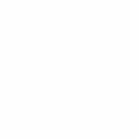
Пропущенные голы
0,5 ср. за матч
0
Красные карточки