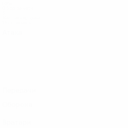
Голы
0,5 ср. за матч
3
Желтые карточки
1,5 ср. за матч
Атака
Передачи
Оборона
Вратари