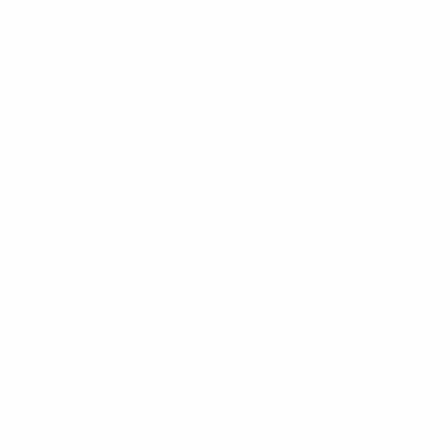
eases/news/0272-148df8afec70-8ace600b6288-1000--
B%D1%8E%D1%87%D0%B8%D0%BB%D0%B8-
%BB%D1%83%D0%B1%D1%8B-%D0%B8-
2%D1%81%D0%B5%D1%85-
дробнее</a>