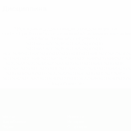
Дисциплина
* Исключена до дальнейшего уведомления. <a
href='https://ru.uefa.com/insideuefa/mediaservices/medi
148df8afec70-8ace600b6288-1000--
%D1%84%D0%B8%D1%84%D0%B0-
%D1%83%D0%B5%D1%84%D0%B0-
%D0%B8%D1%81%D0%BA%D0%BB%D1%8E%D1%87%D0%
%D1%80%D0%BE%D1%81%D1%81%D0%B8%D0%B8%D1%
%D0%BA%D0%BB%D1%83%D0%B1%D1%8B-%D0%B8-
%D1%81%D0%B1%D0%BE%D1%80%D0%BD%D1%8B%D0%
%D0%B8%D0%B7-%D0%B2%D1%81%D0%B5%D1%85-
%D1%82%D1%83%D1%80%D0%BD%D0%B8%D1%80%D0%
>Подробнее</a>
ЧЕ - юноши до 19
Матчи
Новости
Жеребьевки
История
Видео
О турнире