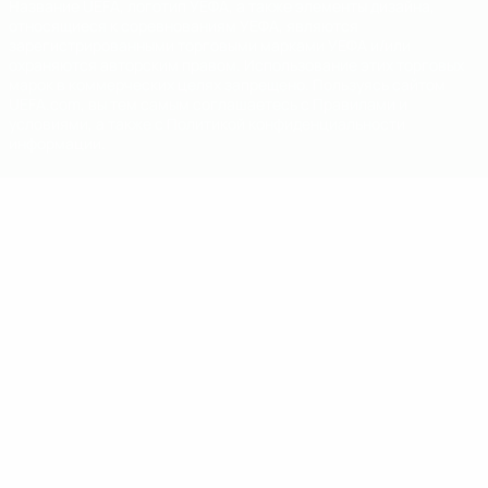
Название UEFA, логотип УЕФА, а также элементы дизайна,
относящиеся к соревнованиям УЕФА, являются
зарегистрированными торговыми марками УЕФА и/или
охраняются авторским правом. Использование этих торговых
марок в коммерческих целях запрещено. Пользуясь сайтом
UEFA.com, вы тем самым соглашаетесь с Правилами и
условиями, а также с Политикой конфиденциальности
информации.