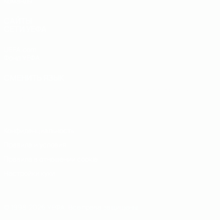
Команды
САЙТЫ
СЕТИ УЕФА
UEFA.com
Фонд УЕФА
СМЕНИТЬ ЯЗЫК
Русский
English
Français
Deutsch
Русский
Español
Italiano
Português
Конфиденциальность
Правила и условия
Правила в отношении cookie
Настройки куки
© 1998-2026 УЕФА. Все права защищены