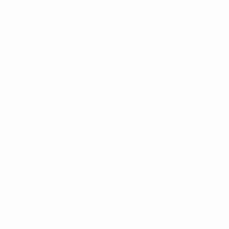
Голы
Пропущенные голы
1,67 ср. за матч
2 ср. за матч
8
0
Желтые карточки
Красные карточки
2,67 ср. за матч
Атака
Передачи
Оборона
Вратари