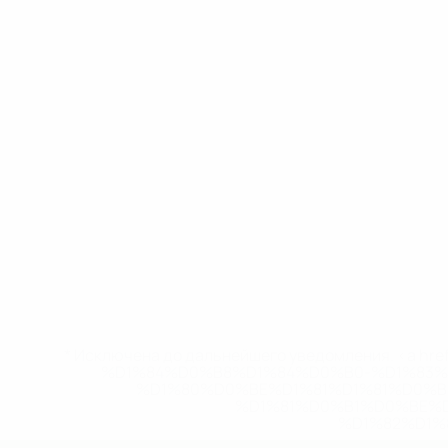
* Исключена до дальнейшего уведомления. <a href
%D1%84%D0%B8%D1%84%D0%B0-%D1%83
%D1%80%D0%BE%D1%81%D1%81%D0%
%D1%81%D0%B1%D0%BE%
%D1%82%D1%