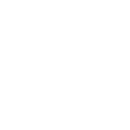
eases/news/0272-148df8afec70-8ace600b6288-1000--
B%D1%8E%D1%87%D0%B8%D0%BB%D0%B8-
%BB%D1%83%D0%B1%D1%8B-%D0%B8-
2%D1%81%D0%B5%D1%85-
дробнее</a>