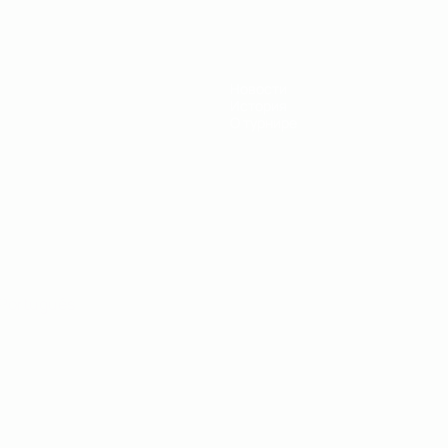
Новости
История
О турнире
Português