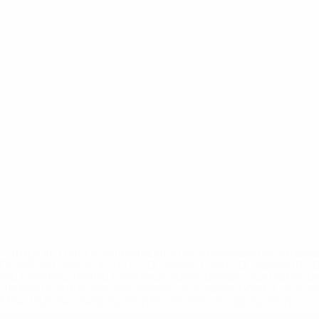
='https://ru.uefa.com/insideuefa/mediaservices/mediarel
%D0%B5%D1%84%D0%B0-%D0%B8%D1%81%D0%BA%D0%B
B8%D0%B8%D1%81%D0%BA%D0%B8%D0%B5-%D0%BA%D0
D1%80%D0%BD%D1%8B%D0%B5-%D0%B8%D0%B7-%D0%B
83%D1%80%D0%BD%D0%B8%D1%80%D0%BE%D0%B2/' >По