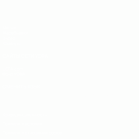
ЧЕ - юноши до 19
Матчи
Жеребьевки
Видео
Команды
САЙТЫ СЕТИ УЕФА
UEFA.com
Фонд УЕФА
СМЕНИТЬ ЯЗЫК
Русский
English
Français
Deutsch
Русский
Español
Italiano
Конфиденциальность
Правила и условия
Правила в отношении cookie