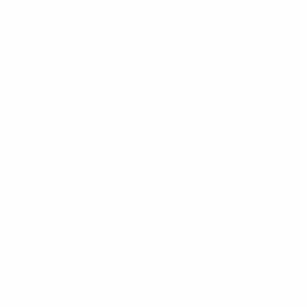
='https://ru.uefa.com/insideuefa/mediaservices/mediarel
%D0%B5%D1%84%D0%B0-%D0%B8%D1%81%D0%BA%D0%B
B8%D0%B8%D1%81%D0%BA%D0%B8%D0%B5-%D0%BA%D0
D1%80%D0%BD%D1%8B%D0%B5-%D0%B8%D0%B7-%D0%B
83%D1%80%D0%BD%D0%B8%D1%80%D0%BE%D0%B2/' >По