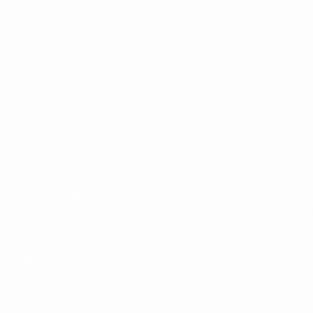
ЧЕ - юноши до 19
Матчи
Жеребьевки
Видео
Команды
САЙТЫ СЕТИ УЕФА
UEFA.com
Фонд УЕФА
СМЕНИТЬ ЯЗЫК
Русский
English
Français
Deutsch
Русский
Español
Italiano
Конфиденциальность
Правила и условия
Правила в отношении cookie