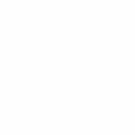
* Исключена до дальнейшего уведомления. <a href
%D1%84%D0%B8%D1%84%D0%B0-%D1%83
%D1%80%D0%BE%D1%81%D1%81%D0%
%D1%81%D0%B1%D0%BE%
%D1%82%D1%