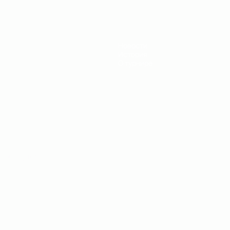
Новости
История
О турнире
Português