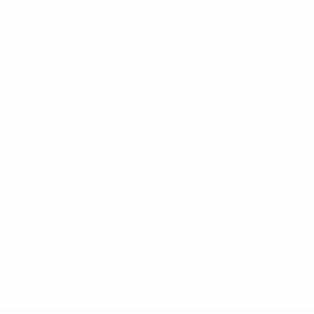
eases/news/0272-148df8afec70-8ace600b6288-1000--
B%D1%8E%D1%87%D0%B8%D0%BB%D0%B8-
%BB%D1%83%D0%B1%D1%8B-%D0%B8-
2%D1%81%D0%B5%D1%85-
дробнее</a>