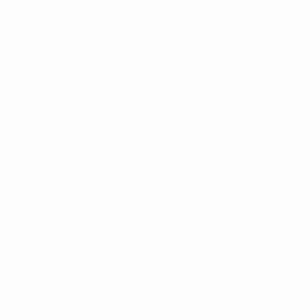
UEFA.com
Фонд УЕФА
СМЕНИТЬ ЯЗЫК
Русский
English
Français
Deutsch
Русский
Español
Italiano
Português
Конфиденциальность
Правила и условия
Правила в отношении cookie
Настройки куки
© 1998-2026 УЕФА. Все права защищены
Название UEFA, логотип УЕФА, а также элементы дизайна,
относящиеся к соревнованиям УЕФА, являются
зарегистрированными торговыми марками УЕФА и/или
охраняются авторским правом. Использование этих торговых
марок в коммерческих целях запрещено. Пользуясь сайтом