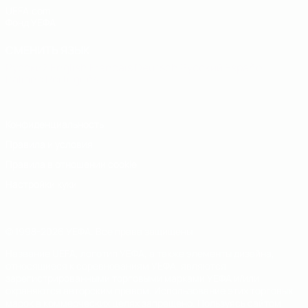
UEFA.com
Фонд УЕФА
СМЕНИТЬ ЯЗЫК
Русский
English
Français
Deutsch
Русский
Español
Italiano
Português
Конфиденциальность
Правила и условия
Правила в отношении cookie
Настройки куки
© 1998-2026 УЕФА. Все права защищены
Название UEFA, логотип УЕФА, а также элементы дизайна,
относящиеся к соревнованиям УЕФА, являются
зарегистрированными торговыми марками УЕФА и/или
охраняются авторским правом. Использование этих торговых
марок в коммерческих целях запрещено. Пользуясь сайтом