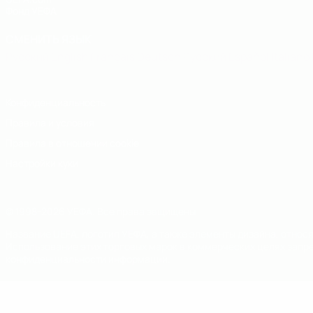
Фонд УЕФА
СМЕНИТЬ ЯЗЫК
Русский
English
Français
Deutsch
Русский
Español
Italiano
Конфиденциальность
Правила и условия
Правила в отношении cookie
Настройки куки
© 1998-2026 УЕФА. Все права защищены
Название UEFA, логотип УЕФА, а также элементы дизайна, отно
Использование этих торговых марок в коммерческих целях запре
конфиденциальности информации.