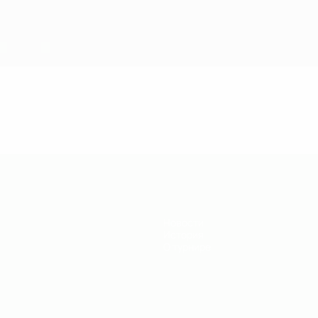
Новости
История
О турнире