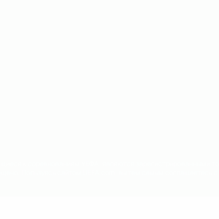
Português
сящиеся к соревнованиям УЕФА, являются зарегистрированными т
щено. Пользуясь сайтом UEFA.com, вы тем самым соглашаетесь с 