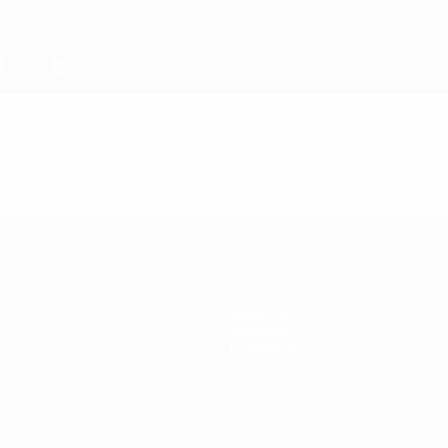
Новости
История
О турнире