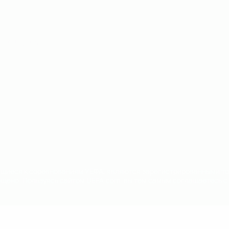
Português
сящиеся к соревнованиям УЕФА, являются зарегистрированными т
щено. Пользуясь сайтом UEFA.com, вы тем самым соглашаетесь с 