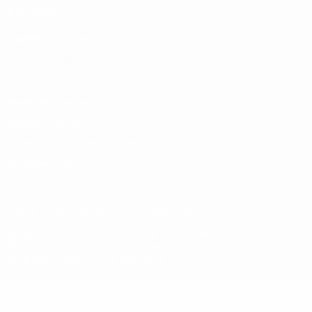
Фонд УЕФА
СМЕНИТЬ ЯЗЫК
Русский
English
Français
Deutsch
Русский
Español
Italiano
Конфиденциальность
Правила и условия
Правила в отношении cookie
Настройки куки
© 1998-2026 УЕФА. Все права защищены
Название UEFA, логотип УЕФА, а также элементы дизайна, отно
Использование этих торговых марок в коммерческих целях запре
конфиденциальности информации.