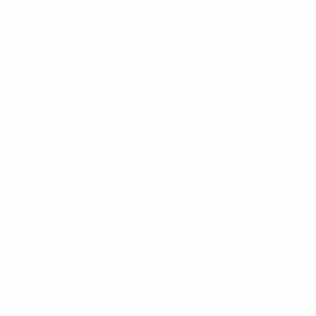
UEFA.com
Фонд УЕФА
СМЕНИТЬ ЯЗЫК
Русский
English
Français
Deutsch
Русский
Español
Italiano
Português
Конфиденциальность
Правила и условия
Правила в отношении cookie
Настройки куки
© 1998-2026 УЕФА. Все права защищены
Название UEFA, логотип УЕФА, а также элементы дизайна,
относящиеся к соревнованиям УЕФА, являются
зарегистрированными торговыми марками УЕФА и/или
охраняются авторским правом. Использование этих торговых
марок в коммерческих целях запрещено. Пользуясь сайтом