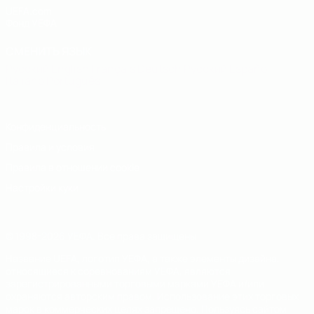
UEFA.com
Фонд УЕФА
СМЕНИТЬ ЯЗЫК
Русский
English
Français
Deutsch
Русский
Español
Italiano
Português
Конфиденциальность
Правила и условия
Правила в отношении cookie
Настройки куки
© 1998-2026 УЕФА. Все права защищены
Название UEFA, логотип УЕФА, а также элементы дизайна,
относящиеся к соревнованиям УЕФА, являются
зарегистрированными торговыми марками УЕФА и/или
охраняются авторским правом. Использование этих торговых
марок в коммерческих целях запрещено. Пользуясь сайтом