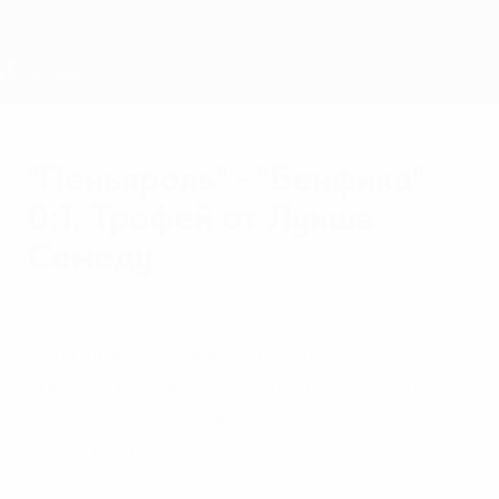
Skip
to
main
content
Межконтинентальный кубок U20
"Пеньяроль" - "Бенфика"
0:1. Трофей от Луиша
Семеду
воскресенье, 21 августа 2022 г.
Вышедший на замену Луиш Семеду
принес "Бенфике" победу в первом в
истории матче за Межконтинентальный
кубок U20.