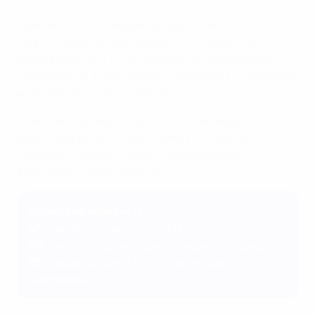
Пеньяроль - Бенфика 0:1. Лучшие моменты
"Бенфика" стала первым обладателем
Межконтинентального кубка U20. Победители
Юношеской лиги УЕФА обыграли на легендарном
"Сентенарио" в Монтевидео "Пеньяроль" - чемпиона
молодежного Кубка Либертадорес.
Главными героями встречи стали забивший
единственный мяч Луиш Семеду и голкипер
"Бенфики" Самуэл Соареш, несколько раз
выручивший свою команду.
Ключевые моменты
47'
Соареш парирует удар Росси
69'
Луиш Семеду выводит "Бенфику" вперед
78'
Соареш спасает гостей после удара
Оменченко