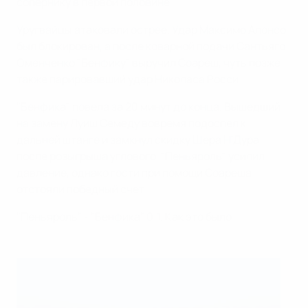
сопернику в первой половине.
Уругвайцы атаковали острее. Удар Максимо Алонсо
был блокирован, а после коварной подачи Сантьяго
Оменченко "Бенфику" выручил Соареш, чуть позже
также парировавший удар Николаса Росси.
"Бенфика" повела за 20 минут до конца. Вышедший
на замену Луиш Семеду вовремя подоспел к
дальней штанге и замкнул скидку Шера Н'Дура
после розыгрыша углового. "Пеньяроль" усилил
давление, однако гости при помощи Соареша
отстояли победный счет.
"Пеньяроль" - "Бенфика" 0:1. Как это было