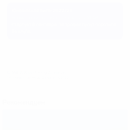
Юношеская лига-2022/23
Новый розыгрыш Юношеской лиги УЕФА
стартует 6 сентября. За трофей будут бороться
64 клуба.
© 1998-2026 UEFA. All rights reserved.
Обновлено: вторник, 23 августа 2022 г.
Рекомендуем