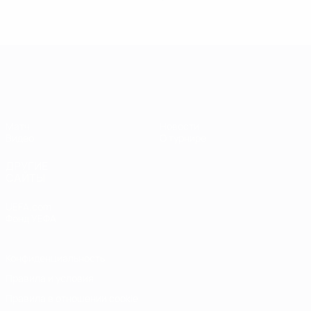
Межконтинентальный кубок U20
Матч
Новости
Видео
О турнире
ДРУГИЕ
САЙТЫ
UEFA.com
Фонд УЕФА
Конфиденциальность
Правила и условия
Правила в отношении cookie