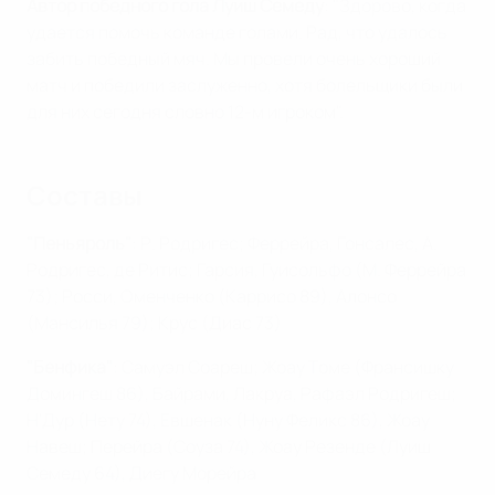
Автор победного гола Луиш Семеду
: "Здорово, когда
удается помочь команде голами. Рад, что удалось
забить победный мяч. Мы провели очень хороший
матч и победили заслуженно, хотя болельщики были
для них сегодня словно 12-м игроком".
Составы
"Пеньяроль"
: Р. Родригес; Феррейра, Гонсалес, А.
Родригес, де Ритис; Гарсия, Гуисольфо (М. Феррейра
73); Росси, Оменченко (Каррисо 89), Алонсо
(Мансилья 79); Крус (Диас 73)
"Бенфика"
: Самуэл Соареш; Жоау Томе (Франсишку
Домингеш 86), Байрами, Лакруа, Рафаэл Родригеш;
Н'Дур (Нету 74), Евшенак (Нуну Феликс 86), Жоау
Навеш; Перейра (Соуза 74), Жоау Резенде (Луиш
Семеду 64), Диегу Морейра