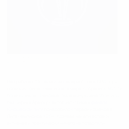
Луиш Семеду после забитого мяча
AFP via Getty Images
На трибунах "Эстадио Сентенарио", где в 1930 году
проходил финал чемпионата мира, собрались 40 579
болельщиков. "Бенфика" была вынуждена обойтись
без Энрике Араужу - автор хет-трика в
финале
Юношеской лиги
понадобился первой команде в
Лиге чемпионов УЕФА. Хозяева начали встречу
активнее и практически ничего не позволяли