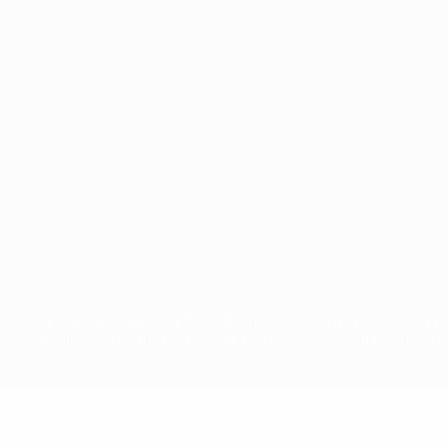
Português
сящиеся к соревнованиям УЕФА, являются зарегистрированными т
щено. Пользуясь сайтом UEFA.com, вы тем самым соглашаетесь с 