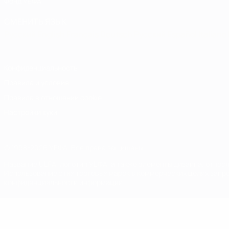
Фонд УЕФА
СМЕНИТЬ ЯЗЫК
Русский
English
Français
Deutsch
Русский
Español
Italiano
Конфиденциальность
Правила и условия
Правила в отношении cookie
Настройки куки
© 1998-2026 УЕФА. Все права защищены
Название UEFA, логотип УЕФА, а также элементы дизайна, отно
Использование этих торговых марок в коммерческих целях запре
конфиденциальности информации.