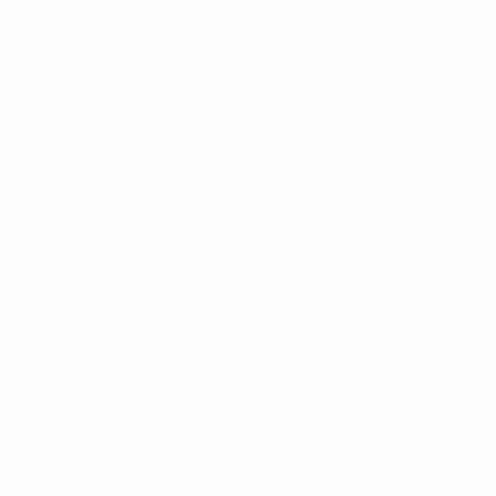
Новости
История
О турнире
Магазин
Português