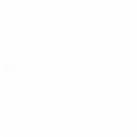
27
21
Жийе
Мартенс
Матчи
2020-е
2027
И
В
Н
П
2025
И
В
Н
П
Отборочный раунд
Стыковые матч
8
3
1
1
12
6
2
4
2010-е
2019
И
В
Н
П
2017
И
В
Н
П
Групповой этап - Финальный турнир
Отборочный ра
13
8
2
3
10
6
0
4
2011
И
В
Н
П
Отборочный раунд
8
4
3
1
2000-е