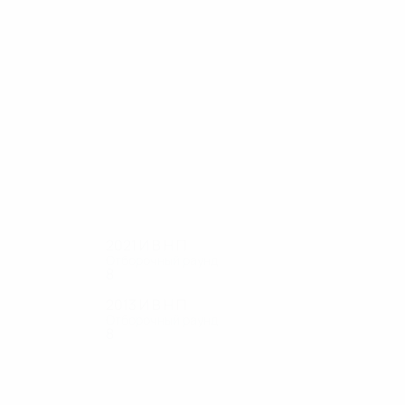
18
18
де Мул
Схрейверс
2021
И
В
Н
П
Отборочный раунд
8
4
1
3
2013
И
В
Н
П
Отборочный раунд
8
3
2
3