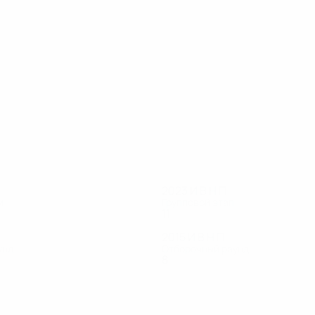
19
19
Арун
Сике
2023
И
В
Н
П
и
Групповой этап
11
6
4
1
2015
И
В
Н
П
унд
Отборочный раунд
8
5
1
2