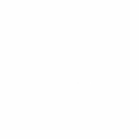
2006
И
В
Н
П
Стыковые матчи
12
8
3
1
и
1994
И
В
Н
П
унд
Отборочный раунд
8
4
1
3
1984
И
В
Н
П
унд
Отборочный раунд
6
2
2
2