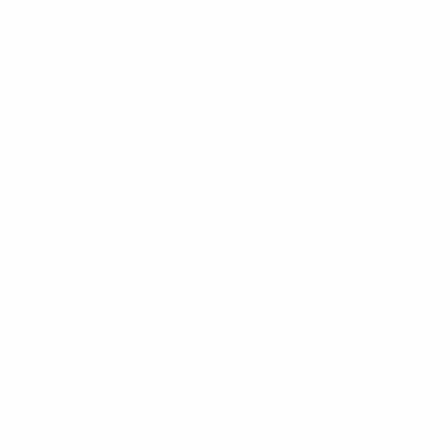
2009
И
В
Н
П
2007
И
В
Н
П
Отборочный раунд
Полуфиналы
8
3
2
3
8
4
3
1
2002
И
В
Н
П
2000
И
В
Н
П
Групповой этап - Финальный турнир
Стыковые матч
11
6
1
4
12
8
2
2
1990-е
1998
И
В
Н
П
1996
И
В
Н
П
Отборочный раунд
Отборочный ра
8
4
1
3
10
5
4
1
1990
И
В
Н
П
Отборочный раунд
6
2
4
0
1980-е
1988
И
В
Н
П
1986
И
В
Н
П
Отборочный раунд
Отборочный ра
4
0
3
1
4
1
1
2
1980
И
В
Н
П
Отборочный раунд
6
2
3
1
1970-е
1978
И
В
Н
П
Отборочный раунд
4
1
1
2