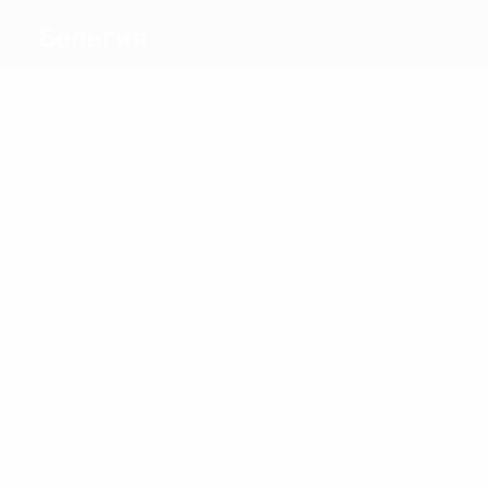
Бельгия
Голы
13
10
Опенда
Руссель
Матчи