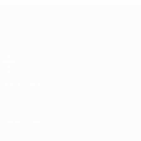
ЧЕ среди молодежи
Матчи
Группы
Видео
Стат.
Команды
ДРУГИЕ САЙТЫ
UEFA.com
Фонд УЕФА
Магазин
СМЕНИТЬ ЯЗЫК
Русский
English
Français
Deutsch
Русский
Español
Italiano