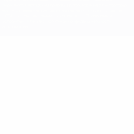
охраняются авторским правом. Использование этих торговых
марок в коммерческих целях запрещено. Пользуясь сайтом
UEFA.com, вы тем самым соглашаетесь с Правилами и
условиями, а также с Политикой конфиденциальности
информации.