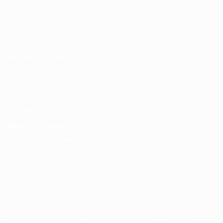
UEFA.com
Фонд УЕФА
Магазин
СМЕНИТЬ ЯЗЫК
Русский
English
Français
Deutsch
Русский
Español
Italiano
Português
Конфиденциальность
Правила и условия
Правила в отношении cookie
Настройки куки
© 1998-2026 УЕФА. Все права защищены
Название UEFA, логотип УЕФА, а также элементы дизайна,
относящиеся к соревнованиям УЕФА, являются
зарегистрированными торговыми марками УЕФА и/или