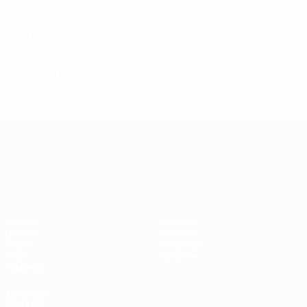
Отборочный раунд
6
1
3
2
1986
И
В
Н
П
Отборочный раунд
4
1
0
3
1984
И
В
Н
П
Отборочный раунд
4
0
3
1
ЧЕ среди молодежи
Матчи
Новости
Группы
История
Видео
О турнире
Стат.
Магазин
Команды
ДРУГИЕ
САЙТЫ