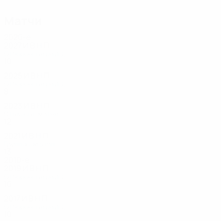
Эйольфссон
Виллюмссон
Матчи
2020-е
2027
И
В
Н
П
Отборочный раунд
10
3
2
2
2025
И
В
Н
П
Отборочный раунд
8
3
0
5
2023
И
В
Н
П
Стыковые матчи
12
5
4
3
2021
И
В
Н
П
Групповой этап
13
6
0
6
2010-е
2019
И
В
Н
П
Отборочный раунд
10
3
2
5
2017
И
В
Н
П
Отборочный раунд
10
5
3
2