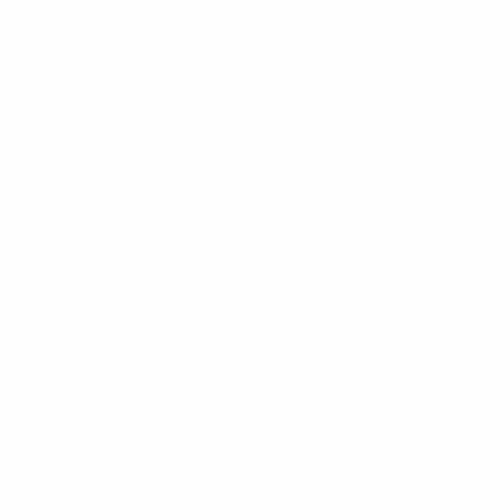
2015
И
В
Н
П
Стыковые матчи
10
5
3
2
2013
И
В
Н
П
Отборочный раунд
8
1
0
7
2011
И
В
Н
П
Групповой этап - Финальный турнир
13
8
1
4
2000-е
2009
И
В
Н
П
Отборочный раунд
8
1
4
3
2007
И
В
Н
П
Отборочный раунд
4
1
2
1
2006
И
В
Н
П
Отборочный раунд
10
4
1
5
2004
И
В
Н
П
Отборочный раунд
6
0
0
6
2002
И
В
Н
П