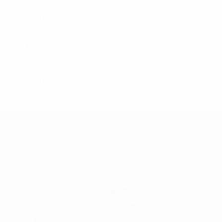
6
1
1
4
1984
И
В
Н
П
Отборочный раунд
6
1
2
3
1980
И
В
Н
П
Отборочный раунд
6
0
2
3
1970-е
1978
И
В
Н
П
Отборочный раунд
4
3
0
1
ЧЕ среди молодежи
Матчи
Новости
Группы
История
Видео
О турнире
Стат.
Магазин
Команды