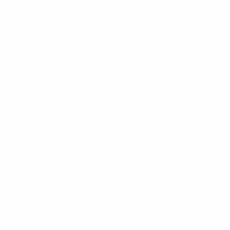
2013
И
В
Н
П
Отборочный раунд
8
4
3
1
2011
И
В
Н
П
Отборочный раунд
8
4
1
3
2000-е
2009
И
В
Н
П
Отборочный раунд
8
4
2
2
2007
И
В
Н
П
Стыковые матчи
8
4
1
3
2006
И
В
Н
П
Групповой этап - Финальный турнир
15
12
1
2
2004
И
В
Н
П
Матч за третье место
15
8
2
5
2002
И
В
Н
П
Групповой этап - Финальный турнир
13
8
2
3
2000
И
В
Н
П