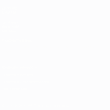
ДРУГИЕ
САЙТЫ
UEFA.com
Фонд УЕФА
Магазин
СМЕНИТЬ ЯЗЫК
Русский
English
Français
Deutsch
Русский
Español
Italiano
Português
Конфиденциальность
Правила и условия
Правила в отношении cookie
Настройки куки
© 1998-2026 УЕФА. Все права защищены