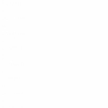
2027
И
В
Н
П
Отборочный раунд
10
6
1
0
2025
И
В
Н
П
Четвертьфиналы
14
11
1
2
2023
И
В
Н
П
Четвертьфиналы
14
10
2
2
2021
И
В
Н
П
Финал
16
14
0
2
2010-е
2019
И
В
Н
П
Стыковые матчи
12
8
1
3
2017
И
В
Н
П
Групповой этап - Финальный турнир
13
10
2
1
2015
И
В
Н
П
Финал
15
12
3
0