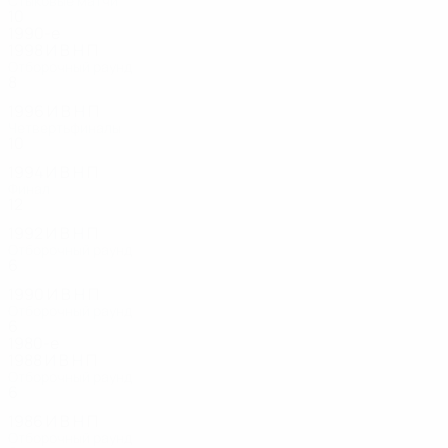
Стыковые матчи
10
6
2
2
1990-е
1998
И
В
Н
П
Отборочный раунд
8
4
2
2
1996
И
В
Н
П
Четвертьфиналы
10
7
2
1
1994
И
В
Н
П
Финал
12
8
2
2
1992
И
В
Н
П
Отборочный раунд
6
4
2
0
1990
И
В
Н
П
Отборочный раунд
6
2
2
2
1980-е
1988
И
В
Н
П
Отборочный раунд
6
2
0
4
1986
И
В
Н
П
Отборочный раунд