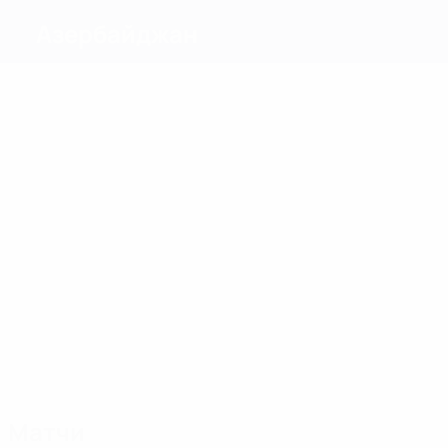
Азербайджан
Голы
3
4
Эрат
3
Алиев
5
Эмрели
4
М.
Экинджиер
Гурбанлы
3
Имамвердиев
Матчи
18
16
20
17
17
18
Т.
Ташкин
Гаджиев
Намазов
Сейидов
Ром.
Гулиев
Гусейнов
Матчи