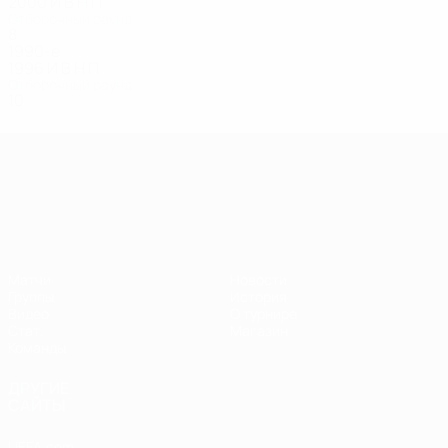
2000
И
В
Н
П
Отборочный раунд
8
1
1
6
1990-е
1996
И
В
Н
П
Отборочный раунд
10
1
0
9
ЧЕ среди молодежи
Матчи
Новости
Группы
История
Видео
О турнире
Стат.
Магазин
Команды
ДРУГИЕ
САЙТЫ
UEFA.com