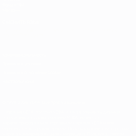
Фонд УЕФА
Магазин
СМЕНИТЬ ЯЗЫК
Русский
English
Français
Deutsch
Русский
Español
Italiano
Português
Конфиденциальность
Правила и условия
Правила в отношении cookie
Настройки куки
© 1998-2026 УЕФА. Все права защищены
Название UEFA, логотип УЕФА, а также элементы дизайна,
относящиеся к соревнованиям УЕФА, являются
зарегистрированными торговыми марками УЕФА и/или
охраняются авторским правом. Использование этих торговых
марок в коммерческих целях запрещено. Пользуясь сайтом