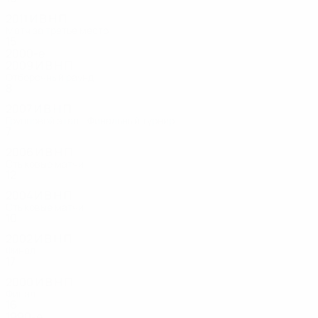
2011
И
В
Н
П
Матч за третье место
15
11
1
3
2000-е
2009
И
В
Н
П
Отборочный раунд
8
4
2
2
2007
И
В
Н
П
Групповой этап - Финальный турнир
7
3
2
2
2006
И
В
Н
П
Стыковые матчи
12
6
3
3
2004
И
В
Н
П
Стыковые матчи
10
7
1
2
2002
И
В
Н
П
Финал
17
11
4
2
2000
И
В
Н
П
Финал
16
11
2
3
1990-е