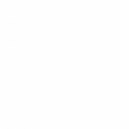
1998
И
В
Н
П
Отборочный раунд
8
3
0
5
1996
И
В
Н
П
Четвертьфиналы
12
7
2
3
1980-е
1988
И
В
Н
П
Четвертьфиналы
8
3
4
1
1986
И
В
Н
П
Отборочный раунд
6
2
1
3
1984
И
В
Н
П
Отборочный раунд
6
4
1
1
1982
И
В
Н
П
Отборочный раунд
4
1
2
1
1980
И
В
Н
П
Четвертьфиналы
6
3
1
2
1970-е