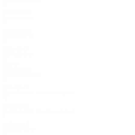
10
4
2
1
2025
И
В
Н
П
Групповой этап
13
6
3
4
2023
И
В
Н
П
Групповой этап
15
9
2
4
2021
И
В
Н
П
Групповой этап
13
6
5
2
2010-е
2019
И
В
Н
П
Отборочный раунд
10
5
1
4
2017
И
В
Н
П
Групповой этап - Финальный турнир
13
8
2
3
2015
И
В
Н
П
Групповой этап - Финальный турнир
3
1
1
1
2013
И
В
Н
П
Стыковые матчи
10
6
3
1