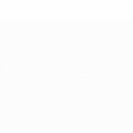
1978
И
В
Н
П
Четвертьфиналы
6
3
1
2
ЧЕ среди молодежи
Матчи
Новости
Группы
История
Видео
О турнире
Стат.
Магазин
Команды
ДРУГИЕ
САЙТЫ
UEFA.com
Фонд УЕФА
Магазин