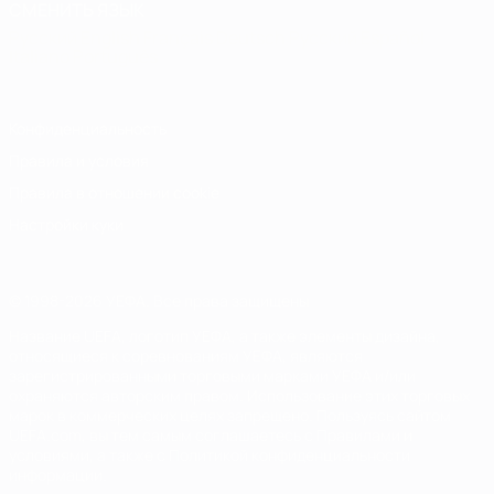
СМЕНИТЬ ЯЗЫК
Русский
English
Français
Deutsch
Русский
Español
Italiano
Português
Конфиденциальность
Правила и условия
Правила в отношении cookie
Настройки куки
© 1998-2026 УЕФА. Все права защищены
Название UEFA, логотип УЕФА, а также элементы дизайна,
относящиеся к соревнованиям УЕФА, являются
зарегистрированными торговыми марками УЕФА и/или
охраняются авторским правом. Использование этих торговых
марок в коммерческих целях запрещено. Пользуясь сайтом
UEFA.com, вы тем самым соглашаетесь с Правилами и
условиями, а также с Политикой конфиденциальности
информации.