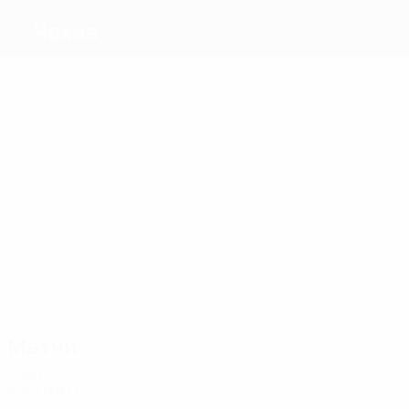
Чехия
Голы
15
11
10
9
8
12
Пекгарт
Шик
Сейк
Фила
Дочкал
Храмоста
Матчи
29
27
22
20
23
27
Я. Полак
Сейк
Данек
Дочкал
Кобылик
Карабец
Матчи
2020-е
2027
И
В
Н
П
Отборочный раунд