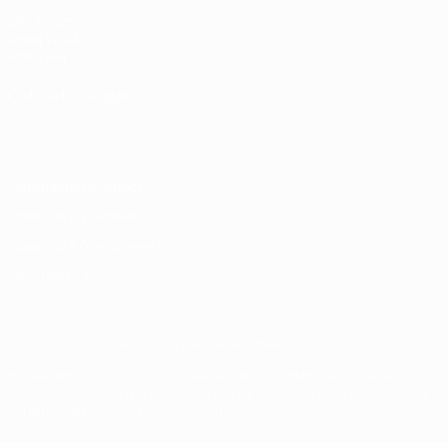
UEFA.com
Фонд УЕФА
Магазин
СМЕНИТЬ ЯЗЫК
Русский
English
Français
Deutsch
Русский
Español
Italiano
Конфиденциальность
Правила и условия
Правила в отношении cookie
Настройки куки
© 1998-2026 УЕФА. Все права защищены
Название UEFA, логотип УЕФА, а также элементы дизайна, отно
Использование этих торговых марок в коммерческих целях запре
конфиденциальности информации.