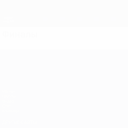
Skip
to
main
content
ЧЕ среди молодежи
Финалы
ЧЕ среди молодежи
Матчи
Группы
Видео
Стат.
Команды
ДРУГИЕ САЙТЫ