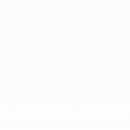
Português
сящиеся к соревнованиям УЕФА, являются зарегистрированными т
щено. Пользуясь сайтом UEFA.com, вы тем самым соглашаетесь с 