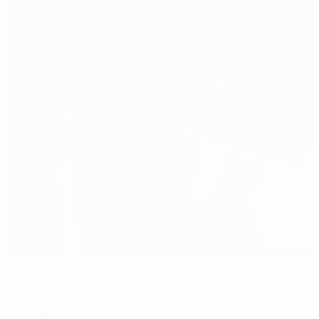
Краковия
Краков
Рефери