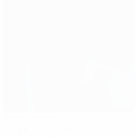
Арена Гроссаспах
Гроссаспах
2°
Облачный вечер
Поле: cухое