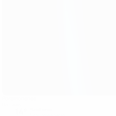
Portimonense
Портимау
14°
Ясный вечер
Поле: превосходное