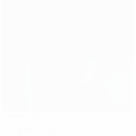
Aкадемия ФФА
Ереван
27°
Солнечно
Поле: превосходное