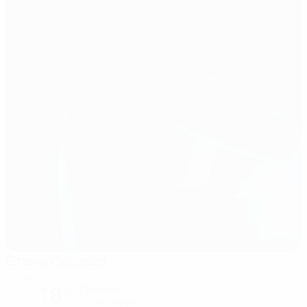
Станко Млакар
Крань
18°
Облачно
Поле: сырое