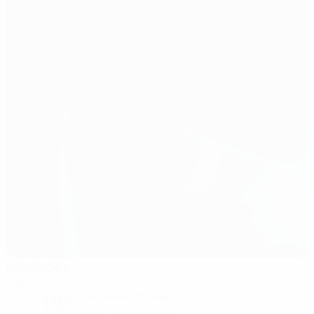
Кадриорг
Таллин
19°
Частичная облачность
Поле: превосходное