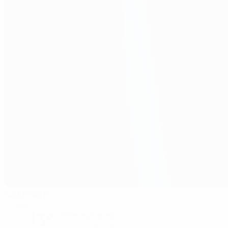
Кадриорг
Таллин
13°
Облачный вечер
Поле: превосходное