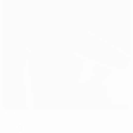
Армавир
Армавир
9°
Дождь
Поле: сырое