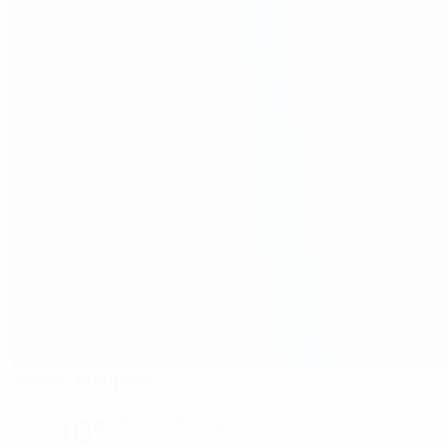
Эмиль Майриш
Эш
10°
Облачный вечер
Поле: превосходное