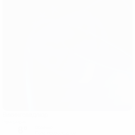
Викингсведлюр
Рейкьявик
8°
Облачно
Поле: превосходное