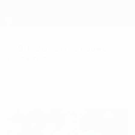
Skip
to
main
content
ЧЕ среди молодежи
1990: Золото Страны
Советов
среда, 1 марта 2006 г.
Советские футболисты во второй раз
выиграли ЧЕ среди молодежи.