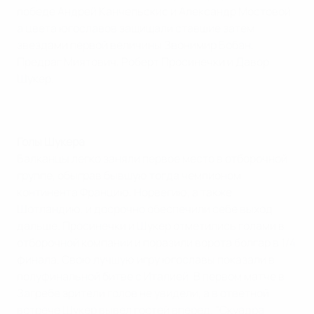
победе Андрей Канчельскис и Александр Мостовой,
а цвета югославов защищали ставшие затем
звездами первой величины Звонимир Бобан,
Предраг Миятович, Роберт Просинечки и Давор
Шукер.
Голы Шукера
Балканцы легко заняли первое место в отборочной
группе, обыграв бывшую тогда чемпионом
континента Францию, Норвегию, а также
Шотландию, и досрочно обеспечили себе выход
дальше. Просинечки и Шукер отметились голами в
отборочной компании и поразили ворота болгар в 1/4
финала. Свою лучшую игру югославы показали в
полуфинальной битве с Италией. В первом матче в
Загребе зрители голов не увидели, а в ответной
встрече Шукер вывел гостей вперед. "Скуадра