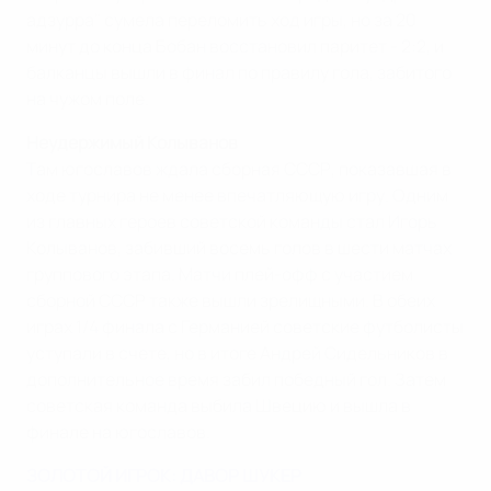
адзурра" сумела переломить ход игры, но за 20
минут до конца Бобан восстановил паритет - 2:2, и
балканцы вышли в финал по правилу гола, забитого
на чужом поле.
Неудержимый Колыванов
Там югославов ждала сборная СССР, показавшая в
ходе турнира не менее впечатляющую игру. Одним
из главных героев советской команды стал Игорь
Колыванов, забивший восемь голов в шести матчах
группового этапа. Матчи плей-офф с участием
сборной СССР также вышли зрелищными. В обеих
играх 1/4 финала с Германией советские футболисты
уступали в счете, но в итоге Андрей Сидельников в
дополнительное время забил победный гол. Затем
советская команда выбила Швецию и вышла в
финале на югославов.
ЗОЛОТОЙ ИГРОК: ДАВОР ШУКЕР