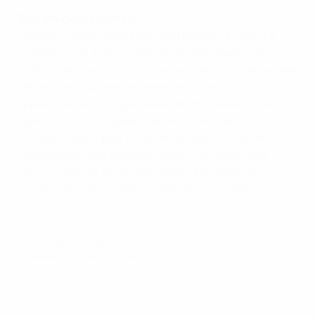
Зрительский ажиотаж
Сборная СССР легко выиграла первую встречу в
Сараево - 4:2. На 9-й минуте Сидельников открыл
счет, Шукер быстро восстановил паритет, но Андрей
Чернышов и Сидельников вернули гостям
преимущество. В середине второго тайма Роберт
Ярни сократил разрыв, однако последнее слово
осталось за Игорем Добровольским. В ответном
поединке в Симферополе советская команда в
присутствии 18 тысяч зрителей развила успех - 3:1 -
и по итогам двух встреч победила со счетом 7:3.
© 1998-2026 UEFA. All rights reserved.
Обновлено: пятница, 30 апреля 2010 г.