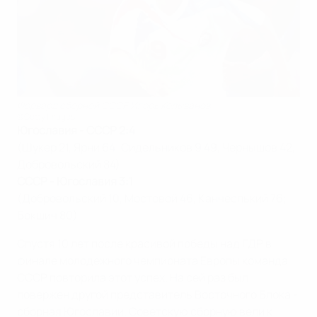
Форвард сборной СССР Игорь Колыванов
©Getty Images
Югославия - СССР 2:4
(Шукер 21, Ярни 64; Сидельников 9 49, Чернышов 42,
Добровольский 84)
СССР - Югославия 3:1
(Добровольский 10, Мостовой 46, Канчеслький 76;
Бокшич 80)
Cпустя 10 лет после красивой победы над ГДР в
финале молодежного чемпионата Европы команда
СССР повторила этот успех. На сей раз был
повержен другой представитель Восточного Блока -
сборная Югославии. Советскую сборную вели к