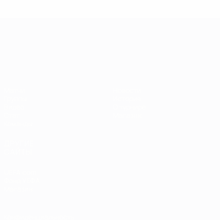
ЧЕ среди молодежи
Матчи
Новости
Группы
История
Видео
О турнире
Стат.
Магазин
Команды
ДРУГИЕ
САЙТЫ
UEFA.com
Фонд УЕФА
Магазин
Конфиденциальность