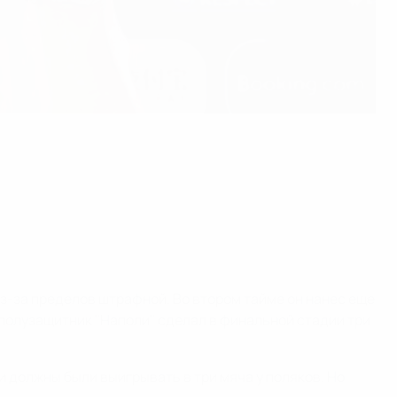
з-за пределов штрафной. Во втором тайме он нанес еще
полузащитник "Наполи" сделал в финальной стадии три
 и должны были выигрывать в три мяча у поляков. Но