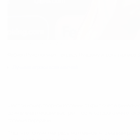
Лучший игрок турнира Фабиан Руис
©Getty Images
Фабиан Руис получил награду Лучшему игроку турнира 
Лучшие игроки всех матчей
Шестой номер сборной Испании открыл счет в финально
один впечатляющий выстрел, после которого мяч отско
голевые передачи.
"Рад, что получил награду, но главное, что мы выиграл