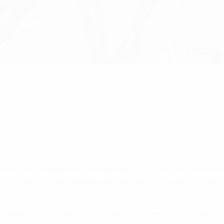
SOCAR.
м матче с Германией, поразив ворота эффектным ударом и
чил к Дани Ольмо, удвоившему перевес испанцев. В сумме 
и турнир. Мы проиграли итальянцам, осложнили себе задачу