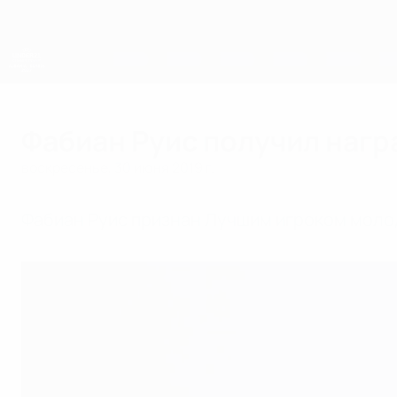
Skip
to
main
content
ЧЕ среди молодежи
Фабиан Руис получил наг
воскресенье, 30 июня 2019 г.
Фабиан Руис признан Лучшим игроком моло