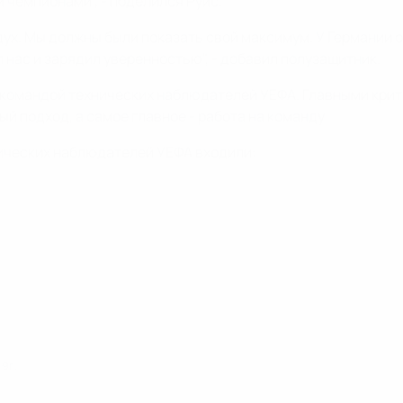
 чемпионами", - поделился Руис.
дух. Мы должны были показать свой максимум. У Германии 
 нас и зарядил уверенностью", - добавил полузащитник.
 командой технических наблюдателей УЕФА. Главными кри
й подход, а самое главное - работа на команду.
ических наблюдателей УЕФА входили:
9 г.