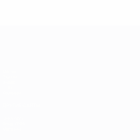
ЧЕ среди молодежи
Матчи
Группы
Видео
Стат.
Команды
ДРУГИЕ САЙТЫ
UEFA.com
Фонд УЕФА
Магазин