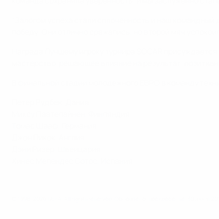
команда сохраняла уверенность, и мы заслуженно стали
"Залогом успеха стали сплоченность и наш командный 
победу. Они отлично сражались, но второй мяч успокоил
Награда Лучшему игроку турнира SOCAR присуждается
мастерство, решающее влияние на результат, позитивны
В финальной стадии молодежного ЕВРО в команду техн
Петер Рудбек, Дания
Миксу Паателайнен, Финляндия
Томас Шааф, Германия
Джон Пикок, Англия
Дэни Ризер, Швейцария
Хинес Мелендес Сотос, Испания
© 1998-2026 UEFA. All rights reserved.
Обновлено: воскресенье, 30 июня 201