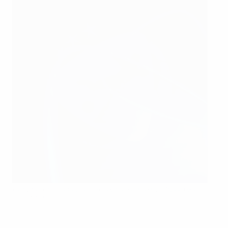
Полузащитник сборной Нидерландов Кевин Строотман
©Sportsfile