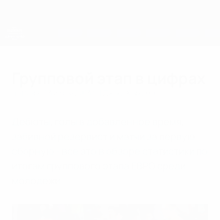
Skip
to
main
content
ЧЕ среди молодежи
Групповой этап в цифрах
четверг, 13 июня 2013 г.
| Джош Хершман
Дебюты, голы в добавленное время,
забивной резервист и матчи за первую
сборную - все это в обзоре статистики по
итогам группового этапа ЕВРО среди
молодежи.