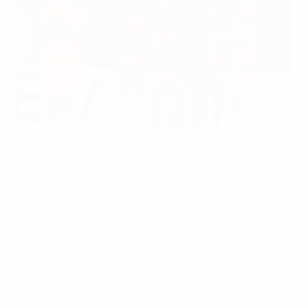
Сборная Нидерландов стала самой результативной
командой на групповом этапе
©Getty Images
11
- На групповом этапе было забито множество
голов на последних минутах, то есть начиная с 80-й
и далее. В первом же матче вышедший на замену
Хармет Сингх принес норвежцам ничью с хозяевами
турнира израильтянами, а в третьем туре гол
Альваро Васкеса закрепил победу испанцев над
сборной Нидерландов. Более того, из 11 голов в
концовке (31,4% от общего числа) шесть (17,1%) были
забиты на 90-й минуте либо в добавленное время.