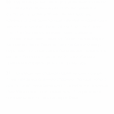
56
- Нидерланды выставляли одинаковый основной
состав в двух первых играх. В общей сумме эти
футболисты провели 56 матчей за взрослую
команду. Это на один больше, чем имели норвежцы в
заключительной встрече группы А против Италии.
Тор-Оле Скуллеруд произвел девять замен в
"основе" и выставил таких футболистов, как Маркус
Хенриксен, Валон Бериша, Джошуа Кинг и Ховард
Нордтвейт, которые 7 июня были задействованы в в
матче отборочного цикла ЧМ-2014 в Албании и
приехали в Израиль лишь ко второму туру.
37
- Полузащитник сборной Норвегии Сингх сыграл
37 матчей за молодежную сборную - больше любого
другого участника финального турнира. У итальянца
Луки Марроне второй показатель - 31 игра, еще на
одну меньше у голландца Лероя Фера.