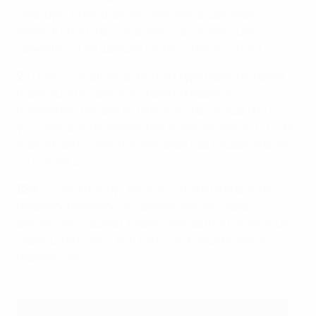
Лидирует в нем Швеция, наколотившая девять
мячей в 2009 году. По восемь до голландцев
забивали та же Швеция (2004) и Чехия (2000).
2
- Ничья с Италией в третьем туре гарантировала
норвежцам второе в истории попадание в
полуфинал. Первое было в 1998 году, когда они
уступили в дополнительное время Испании (0:1), а в
игре за третье место взяли верх над Нидерландами
со счетом 2:0.
889
- Столько минут Англия сохраняла ворота в
неприкосновенности в девяти матчах перед
финальной стадией. Серию прервал гол итальянца
Лоренцо Инсинье за 11 минут до конца встречи в
первом туре.