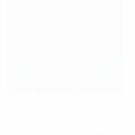
Сборная Италии не потерпела в Израиле ни одного
поражения
©AFP/Getty Images
8
- Сборная Нидерландов делит второе место в
списке самых забивных команд на групповом этапе.