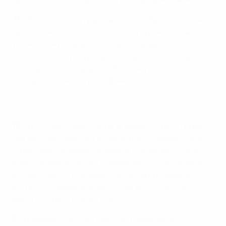
35
- В этом году на групповом этапе было забито на
три гола меньше, чем в 2004-м в Германии, где был
установлен рекорд этой стадии. Тридцать пять
мячей - третий результат в истории. Это на один
меньше, чем в Словакии-2000, и на семь больше
четвертого показателя - Дании-2011.
70
- Всего за 70 минут игры Альваро Мората провел
три мяча за сборную Испании. В двух первых турах
он выходил на замену и забивал победные голы в
ворота команд России и Германии. За эти подвиги
его включили в основной состав на последнюю
встречу с Нидерландами. С тем же итогом - на 26-й
минуте Мората открыл счет.
0
- Впервые с тех пор, как стала проводиться