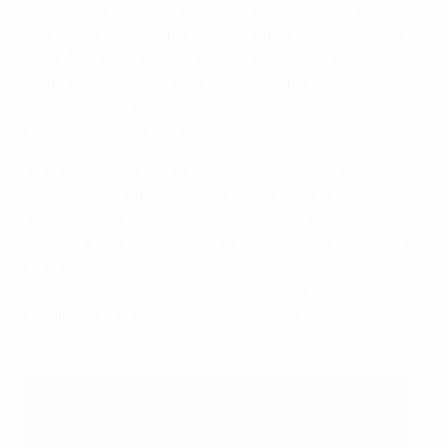
финальная стадия с восемью участниками, сразу
два из них не набрали на групповом этапе ни одного
очка. Англия стала четвертой командой, не
зацепившей в группе ни одного балла, после
Турции-2000, Израиля-2007 и Финляндии-2009.
Пятой оказалась сборная России.
3
- В третий раз три из четырех полуфиналистов
прошли групповой этап без поражений. В 2007 году
это удалось командам Нидерландов, Бельгии и
Англии, а два года спустя их достижение повторили
Италия, Англия и Германия. Один раз этим могла
похвастать вся четверка сильнейших - Чехия,
Испания, Италия и Словакия в 2000 году.