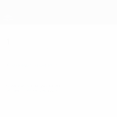
Skip
to
main
content
ЧЕ среди молодежи
1
суббота, 15 июня 2013 г.
Кто выйдет в финал?
© 1998-2026 UEFA. All rights reserved.
Обновлено: суббота, 15 июня 2013 г.