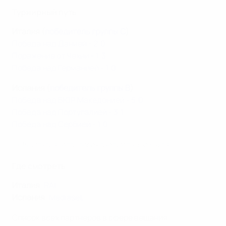
Турнирный путь
Италия (
победитель группы C
)
Победа над Данией - 2:0
Поражение от Чехии - 1:3
Победа над Германией - 1:0
Испания (
победитель группы B
)
Победа над БЮР Македонией - 5:0
Победа над Португалией - 3:1
Победа над Сербией - 1:0
1996: Италия Тотти побеждает Испанию Рауля
Где смотреть
Италия
:
RAI
Испания
:
Mediaset
Список всех партнеров в сфере вещания