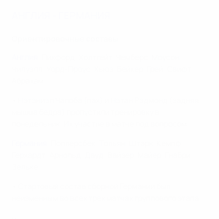
АНГЛИЯ - ГЕРМАНИЯ
Ориентировочные составы
Англия
: Пикфорд; Холтгейт, Чемберс, Моусон,
Чилуэлл; Уорд-Проус, Хьюз, Бейкер, Грей; Свифт;
Абрахам.
• Нэтэниэл Чалоба (пах) и Нэтан Рэдмонд (задняя
мышца бедра) пропустили тренировку в
понедельник. Их участие в матче под вопросом.
Германия
: Поллерсбек; Тольян, Штарк, Кемпф,
Герхардт; Арнольд, Дауд; Вайзер, Майер, Гнабри;
Зельке.
• Стартовый состав сборной Германии был
неизменным во всех трех матчах группового этапа.