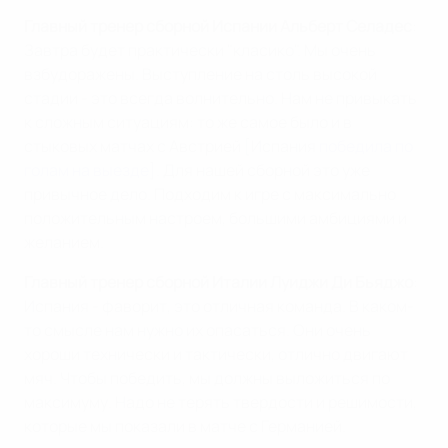
Главный тренер сборной Испании Альберт Селадес
:
Завтра будет практически "класико". Мы очень
взбудоражены. Выступление на столь высокой
стадии - это всегда волнительно. Нам не привыкать
к сложным ситуациям: то же самое было и в
стыковых матчах с Австрией [Испания
победила по
голам на выезде
]. Для нашей сборной это уже
привычное дело. Подходим к игре с максимально
положительным настроем, большими амбициями и
желанием.
Главный тренер сборной Италии Луиджи Ди Бьяджо
:
Испания - фаворит, это отличная команда. В каком-
то смысле нам нужно их опасаться. Они очень
хороши технически и тактически, отлично двигают
мяч. Чтобы победить, мы должны выложиться по
максимуму. Надо не терять твердости и решимости,
которые мы показали в матче с Германией.