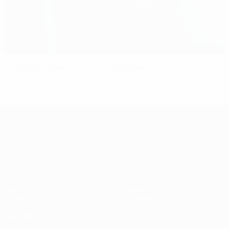
История и факты: Англия - Германия
ЧЕ среди молодежи
Матчи
Новости
Группы
История
Видео
О турнире
Стат.
Магазин
Команды