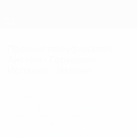
Skip
to
main
content
ЧЕ среди молодежи
Превью полуфиналов:
Англия - Германия,
Испания - Италия
понедельник, 26 июня 2017 г.
В полуфиналах молодежного ЕВРО
Англия встретится с Германией, а
сборная Испании сразится с
итальянцами. UEFA.com представляет
подробный анонс обоих матчей.