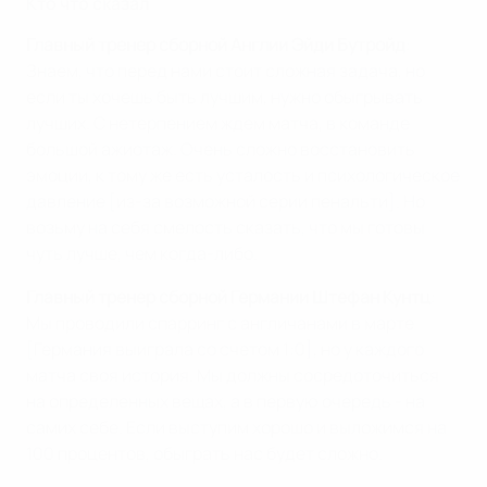
Кто что сказал
Главный тренер сборной Англии Эйди Бутройд
:
Знаем, что перед нами стоит сложная задача, но
если ты хочешь быть лучшим, нужно обыгрывать
лучших. С нетерпением ждем матча, в команде
большой ажиотаж. Очень сложно восстановить
эмоции, к тому же есть усталость и психологическое
давление [из-за возможной серии пенальти]. Но
возьму на себя смелость сказать, что мы готовы
чуть лучше, чем когда-либо.
Главный тренер сборной Германии Штефан Кунтц
:
Мы проводили спарринг с англичанами в марте
[Германия выиграла со счетом 1:0], но у каждого
матча своя история. Мы должны сосредоточиться
на определенных вещах, а в первую очередь - на
самих себе. Если выступим хорошо и выложимся на
100 процентов, обыграть нас будет сложно.