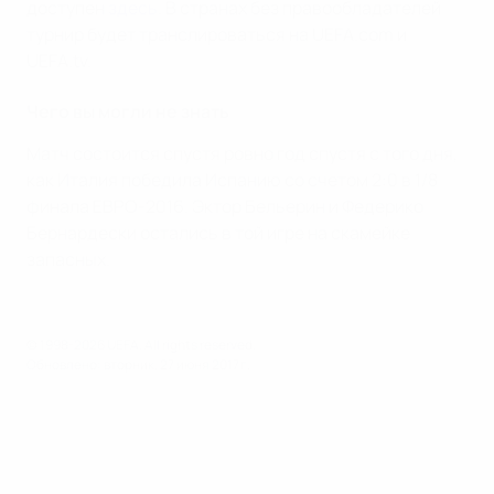
доступен
здесь
. В странах без правообладателей
турнир будет транслироваться на UEFA.com и
UEFA.tv.
Чего вы могли не знать
Матч состоится спустя ровно год спустя с того дня,
как Италия победила Испанию со счетом 2:0 в 1/8
финала ЕВРО-2016. Эктор Бельерин и Федерико
Бернардески остались в той игре на скамейке
запасных.
© 1998-2026 UEFA. All rights reserved.
Обновлено: вторник, 27 июня 2017 г.