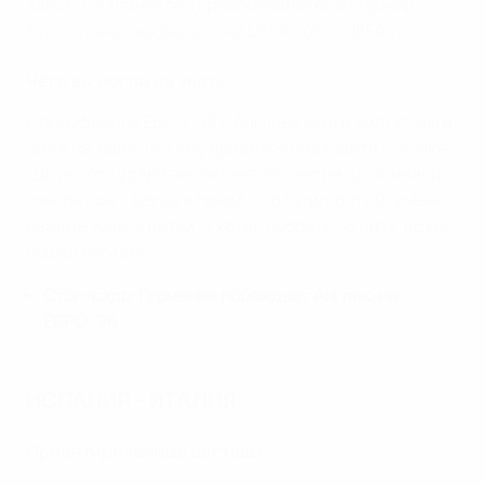
здесь
. В странах без правообладателей турнир
будет транслироваться на UEFA.com и UEFA.tv.
Чего вы могли не знать
В полуфинале ЕВРО-96 с Англией Кунтц бил пятым и
даже не ждал, что ему придется подходить к "точке".
"До пятого удара англичане обычно не дотягивали, -
говорит он. - Когда я понял, что будет пятый, у меня
сердце ушло в пятки. Я хотел пробить по низу, но мяч
пошел верхом".
Стоп-кадр: Германия побеждает Англию на
ЕВРО-96
ИСПАНИЯ - ИТАЛИЯ
Ориентировочные составы