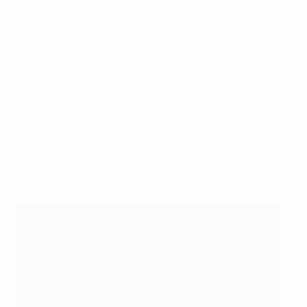
Турнирный путь
Англия (
победитель группы A
)
Ничья со Швецией - 0:0
Победа над Словакией - 2:1
Победа над Польшей - 3:0
Германия (
лучшее второе место
)
Победа над Чехией - 2:0
Победа над Данией - 3:0
Поражение от Италии - 0:1