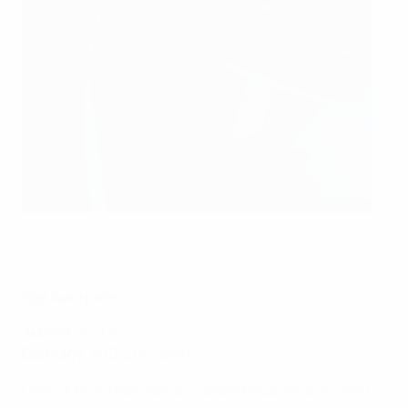
Штефан Кунтц на пресс-конференции
©Getty Images
Где смотреть
Англия
:
Sky UK
Germany
:
ARD
,
ZDF
,
Sport1
Список всех партнеров в сфере вещания доступен