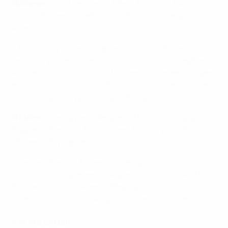
Испания
: Кепа; Бельерин, Мере, Вальехо, Джони;
Сауль, Льоренте, Себальос; Деулофеу, Сандро,
Асенсио.
• Поскольку испанцы гарантировали себе первое
место в группе после двух туров, в матче с Сербией
Альберт Селадес сделал 11 замен в "основе". Скорее
всего, против Италии выйдет тот же состав, что и в
матче второго тура со сборной Португалии.
Италия
: Доннарумма; Феррари, Ругани, Кальдара,
Баррека; Бенасси, Гальярдини, Пеллегрини; Кьеза,
Петанья, Бернардески.
• Андреа Конти и Доменико Берарди
дисквалифицированы. Ожидается, что Луиджи Ди
Бьяджо выпустит Алекса Феррари на позиции
правого защитника и Андреа Петанью в атаке.
Кто что сказал