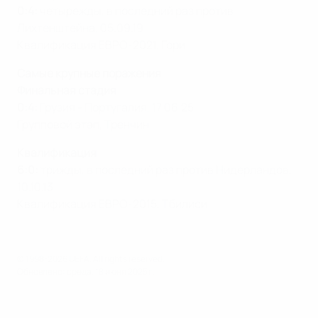
0:4:
четырежды, в последний раз против
Лихтенштейна, 05.09.19
Квалификация ЕВРО-2021, Гори
Самые крупные поражения
Финальная стадия
0:4:
Грузия - Португалия, 17.06.25
Групповой этап, Тренчин
Квалификация
6:0:
трижды, в последний раз против Нидерландов,
10.10.13
Квалификация ЕВРО-2015, Тбилиси
© 1998-2026 UEFA. All rights reserved.
Обновлено: среда, 18 июня 2025 г.