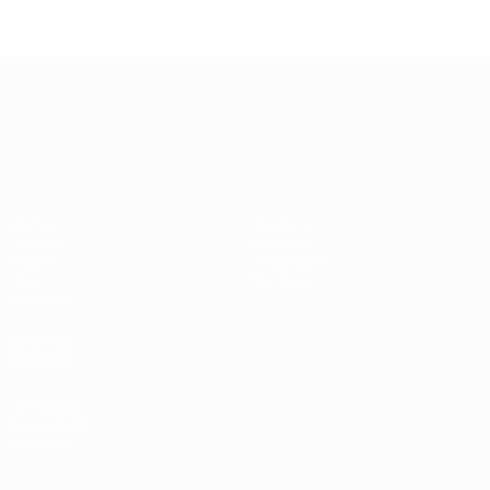
ЧЕ среди молодежи
Матчи
Новости
Группы
История
Видео
О турнире
Стат.
Магазин
Команды
ДРУГИЕ
САЙТЫ
UEFA.com
Фонд УЕФА
Магазин