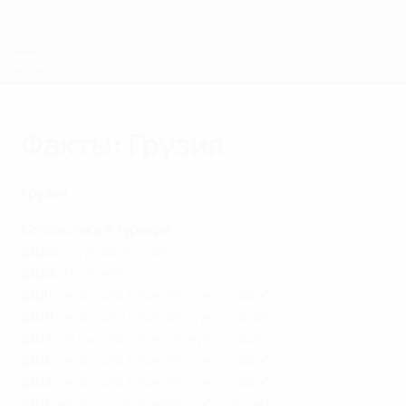
Skip
to
main
content
ЧЕ среди молодежи
Факты: Грузия
пятница, 13 января 2023 г.
Грузия
Статистика в турнире
2025:
групповой этап
2023:
1/4 финала
2021:
не вышла в финальную стадию
2019:
не вышла в финальную стадию
2017:
не вышла в финальную стадию
2015:
не вышла в финальную стадию
2013:
не вышла в финальную стадию
2011:
не вышла в финальную стадию