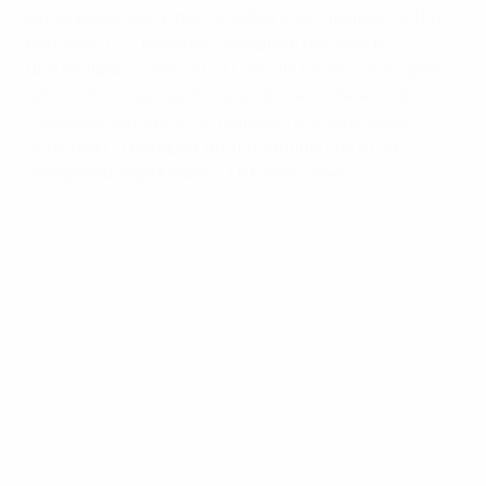
финальную часть после побед в Шотландии (2:1) и
Венгрии (1:0). Бельгия, победив в пятницу в
Шотландии со счетом 2:0, вышла на чистое второе
место. Этого оказалось достаточно для места в
стыковых матчах: в последнем туре бельгийцы
уступили 0:1 Венгрии, но шотландцы при этом
потерпели поражение 2:3 в Казахстане.