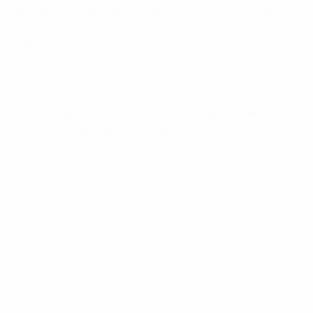
Италия, которая так и не проиграла ни одного матча,
со счетом 7:0 разгромила Сан-Марино, а потом
забила три безответных мяча в ворота Норвегии.
Итальянцы гарантировали себе первое место,
сыграв в последний день группового этапа вничью с
Ирландией (1:1). Вторыми в группе стали норвежцы,
разгромившие в заключительном туре Турцию 5:1 и
обошедшие ирландцев по личным встречам.