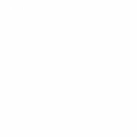
Группа D: Германия (вышла), Польша (вышла),
Болгария, Косово, Эстония, Израиль
В пятницу Германия, обыграв Болгарию со счетом
2:1, обеспечила себе выход в финальный турнир.
Польша гарантировала второе место, победив
Косово 4:0 - единственную другую команду, которая
перед этим сохраняла шансы на попадание в топ-2.
В последний день поляки поделили очки с немцами
(3:3) и вышли в финальный турнир как один из трех
лучших обладателей вторых мест.