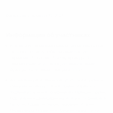
Финальная стадия ЕВРО-2023
Информация об участниках
Италия и Испания выигрывали турнир рекордные
пять раз. По числу побед за ними следуют
Германия (3), Англия (3) и Нидерланды (2).
Чемпионский титул также доставался Чехии,
Франции, Югославии, Швеции и СССР.
Англия выиграла чемпионат 2023 года в Грузии и
Румынии, испанцы стали вторыми, Израиль и
Украина уступили в полуфиналах. Франция, Грузия,
Португалия и Швейцария вылетели в 1/4 финала, а
Бельгия, Хорватия, Чехия, Германия, Италия,
Нидерланды, Норвегия и Румыния не вышли из