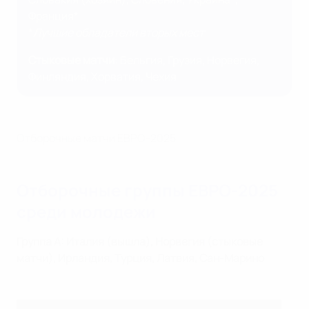
Франция*
*
Лучшие обладатели вторых мест
Стыковые матчи
: Бельгия, Грузия, Норвегия,
Финляндия, Хорватия, Чехия
Отборочные матчи ЕВРО-2025
Отборочные группы ЕВРО-2025
среди молодежи
Группа A: Италия (вышла), Норвегия (стыковые
матчи), Ирландия, Турция, Латвия, Сан-Марино