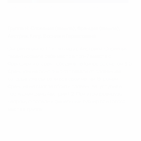
Франция вырвала победу в концовке матча с Боснией
Группа H: Словения (вышла), Франция (вышла),
Австрия, Кипр, Босния и Герцеговина
Сыграв вничью 1:1 в пятницу с Австрией, Словения
гарантировала себе место в топ-2 вместе с
Францией, которая победила на Кипре со счетом 3:0.
Французы на одно очко отставали от словенцев,
которые уже сыграли все свои матчи. Впрочем,
Франция не смогла обойти словенцев, уступив в
последний день Австрии 1:2. При этом французы
напрямую попали в финальный турнир со второго
места в группе.