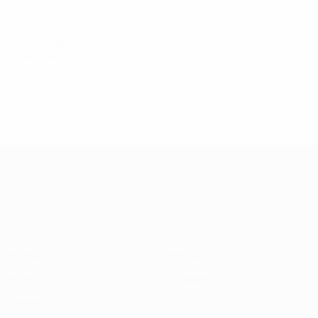
© 1998-2026 UEFA. All rights reserved.
Обновлено: вторник, 15 октября 2024 г.
ЧЕ среди молодежи
Матчи
Новости
Группы
История
Видео
О турнире
Стат.
Магазин
Команды