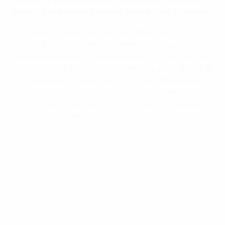
матчи), Швейцария, Албания, Черногория, Армения
В пятницу Румыния выиграла в Черногории со
счетом 6:2 и вышла на первое место. Предыдущий
лидер Швейцария сыграла вничью 1:1 с Финляндией,
которая могла бы завершить день первой в группе, а
не третьей, если бы не пропустила в добавленное
время. Во вторник Румыния обыграла Швейцарию
3:1, которая покинула вторую строчку, уступив место
в "стыках" Финляндии.