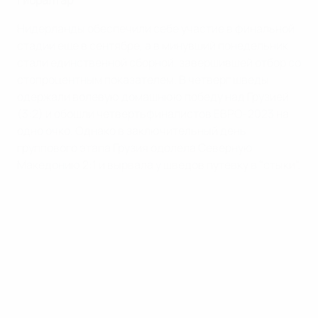
Гибралтар
Нидерланды обеспечили себе участие в финальной
стадии еще в сентябре, а в минувший понедельник
стали единственной сборной, завершившей отбор со
стопроцентным показателем. В четверг шведы
одержали волевую домашнюю победу над Грузией
(3:2) и обошли четвертьфиналистов ЕВРО-2023 на
одно очко. Однако в заключительный день
группового этапа Грузия одолела Северную
Македонию 2:1 и вырвала у шведов путевку в "стыки".