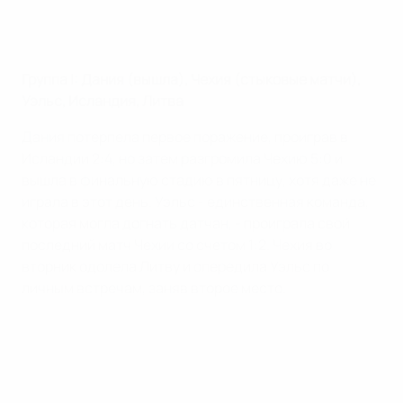
Группа I: Дания (вышла), Чехия (стыковые матчи),
Уэльс, Исландия, Литва
Дания потерпела первое поражение, проиграв в
Исландии 2:4, но затем разгромила Чехию 5:0 и
вышла в финальную стадию в пятницу, хотя даже не
играла в этот день. Уэльс - единственная команда,
которая могла догнать датчан, - проиграла свой
последний матч Чехии со счетом 1:2. Чехия во
вторник одолела Литву и опередила Уэльс по
личным встречам, заняв второе место.