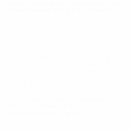
Группа F: Англия (вышла), Украина
(вышла), Сербия,
Северная Ирландия, Люксембург, Азербайджан
После восьми побед кряду Украина была близка и к
девятой - в гостях у Англии. Но два гола в самой
концовке принесли действующему чемпиону успех -
2:1. В составе сине-желтых отличился 19-летний
защитник киевского "Динамо" Тарас Михавко.
Украина досрочно вышла в финальную стадию как
минимум как одна из трех лучших вторых команд.
Между тем, в субботу - после поражения
Азербайджана в Северной Ирландии - стало
известно, что Англия по тому же принципу
обеспечила себе путевку в финальную стадию. В
итоге англичане финишировали первыми за счет
собственной победы над Азербайджаном (7:0) и
поражения украинцев от Сербии (0:1).