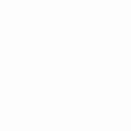
группы.
Азербайджан, Андорра, Армения, Босния и
Герцеговина, Гибралтар, Кипр, Косово, Латвия,
Литва, Люксембург, Молдова, Северная
Ирландия, Сан-Марино, Уэльс, Фарерские
острова, Черногория и Эстония могли впервые
пробиться в финальный турнир.
Албания и Болгария никогда не играли в
финальных стадиях молодежных ЕВРО, но
выходили в четвертьфинал до 1994 года, когда
весь турнир игрался в кубковом формате.
Грузия и Словения прежде отобрались в
финальную стадию турнира лишь на правах
хозяев.
Красивые голы в финалах ЕВРО среди молодежи