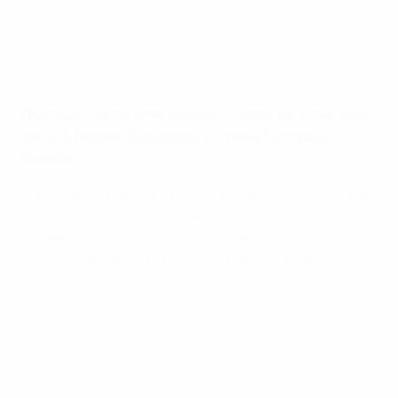
Группа G: Португалия (вышла), Хорватия (стыковые
матчи), Греция, Фарерские острова, Беларусь,
Андорра
Португалия вышла в финальную часть после победы
3:1 над Фарерскими островами в пятницу. После
победы над Андоррой хорваты вышли на второе
место, опередив Грецию, и попали в стыковые
матчи.