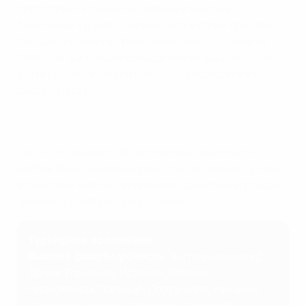
Португалия, Румыния и Словения вышли в
финальный турнир с первых мест в своих группах, а
Польша, Украина и Франция получили путевки на
ЕВРО как три лучших обладателя вторых мест (без
учета результатов матчей против обладателей
шестых мест).
Шесть оставшихся обладателей вторых мест в
ноябре 2024 года разыграли три последние путевки
в стыковых матчах. Жеребьевка финальной стадии
пройдет 3 декабря в Братиславе.
Турнирное положение
Вышли в финальную часть
: Англия (чемпион),
Дания, Германия, Испания, Италия,
Нидерланды, Польша*, Португалия, Румыния,
Словакия (хозяин), Словения, Украина*,