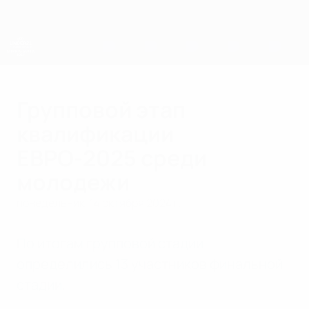
Skip
to
main
content
ЧЕ среди молодежи
Групповой этап
квалификации
ЕВРО-2025 среди
молодежи
понедельник, 14 октября 2024 г.
По итогам групповой стадии
определились 13 участников финальной
стадии.