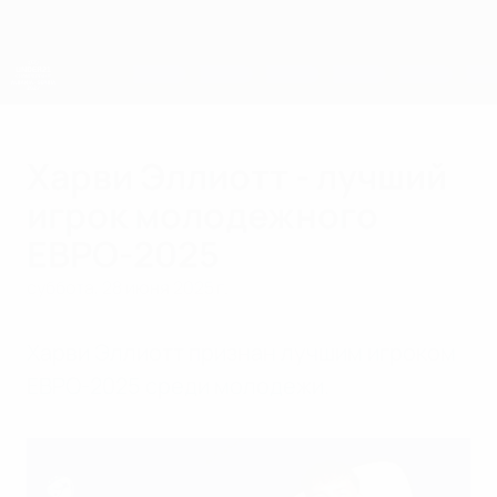
Skip
to
main
content
ЧЕ среди молодежи
Харви Эллиотт - лучший
игрок молодежного
ЕВРО-2025
суббота, 28 июня 2025 г.
Харви Эллиотт признан лучшим игроком
ЕВРО-2025 среди молодежи.