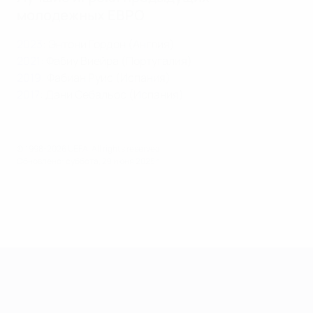
молодежных ЕВРО
2023
: Энтони Гордон (Англия)
2021
: Фабиу Виейра (Португалия)
2019
: Фабиан Руис (Испания)
2017
: Дани Себальос (Испания)
© 1998-2026 UEFA. All rights reserved.
Обновлено: суббота, 28 июня 2025 г.
ЧЕ среди молодежи