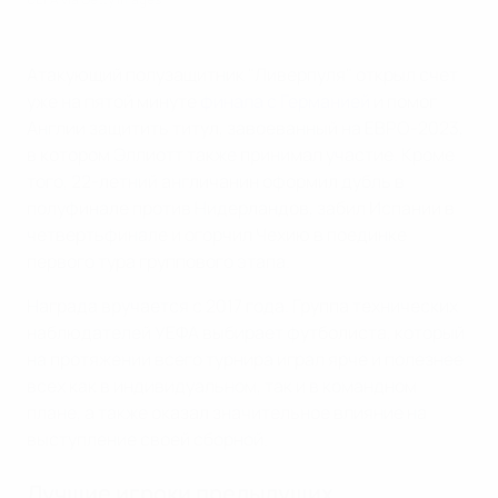
Атакующий полузащитник "Ливерпуля" открыл счет
уже на пятой минуте
финала с Германией
и помог
Англии защитить титул, завоеванный на ЕВРО-2023,
в котором Эллиотт также принимал участие. Кроме
того, 22-летний англичанин оформил дубль в
полуфинале против Нидерландов, забил Испании в
четвертьфинале и огорчил Чехию в поединке
первого тура группового этапа.
Награда вручается с 2017 года. Группа технических
наблюдателей УЕФА выбирает футболиста, который
на протяжении всего турнира играл ярче и полезнее
всех как в индивидуальном, так и в командном
плане, а также оказал значительное влияние на
выступление своей сборной.
Лучшие игроки предыдущих