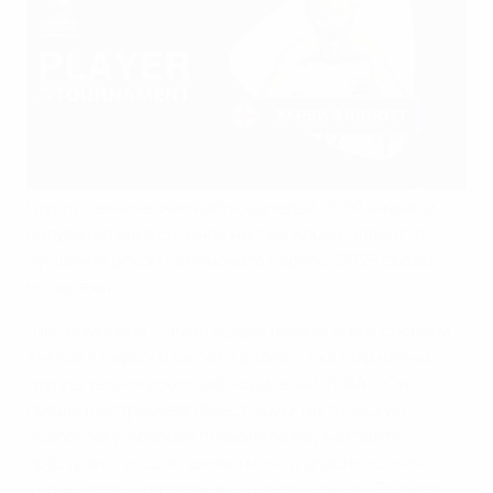
Группа технических наблюдателей УЕФА назвала
полузащитника сборной Англии Харви Эллиотта
лучшим игроком чемпионата Европы-2025 среди
молодежи.
"Без сомнения, самый эффективный игрок сборной
Англии с первого матча и далее, - сказали члены
группы технических наблюдателей УЕФА. - Он
продемонстрировал блестящую тактическую
подготовку, которая позволяла ему находить
пространство для приема мяча в опасных зонах.
Кроме того, на протяжении всего турнира Эллиотт