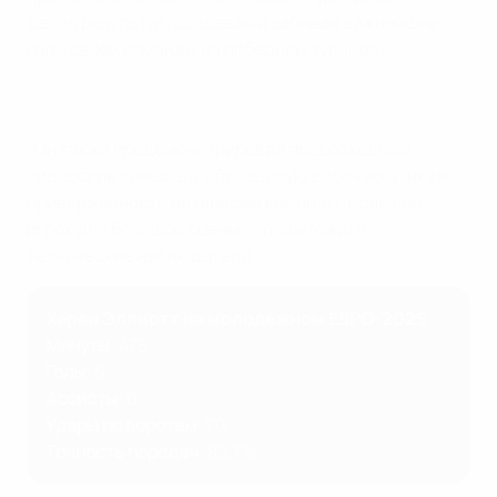
делал результат, создавая и забивая важнейшие
голы своей команды на победном турнире".
"Он также продемонстрировал превосходные
лидерские качества, образцовую рабочую этику и
приверженность интересам команды. Большой
игрок для большой сцены", - подытожили
технические наблюдатели.
Харви Эллиотт на молодежном ЕВРО-2025
Минуты
: 475
Голы
: 5
Ассисты
: 0
Удары по воротам
: 20
Точность передач
: 82,7%