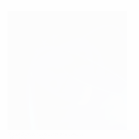
Харви Эллиотт открыл счет в финале
UEFA via Getty Images