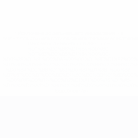
* Исключена до дальнейшего уведомления. <a
href='https://ru.uefa.com/insideuefa/mediaservices/medi
148df8afec70-8ace600b6288-1000--
%D1%84%D0%B8%D1%84%D0%B0-
%D1%83%D0%B5%D1%84%D0%B0-
%D0%B8%D1%81%D0%BA%D0%BB%D1%8E%D1%87%D0%
%D1%80%D0%BE%D1%81%D1%81%D0%B8%D0%B8%D1%
%D0%BA%D0%BB%D1%83%D0%B1%D1%8B-%D0%B8-
%D1%81%D0%B1%D0%BE%D1%80%D0%BD%D1%8B%D0%
%D0%B8%D0%B7-%D0%B2%D1%81%D0%B5%D1%85-
%D1%82%D1%83%D1%80%D0%BD%D0%B8%D1%80%D0%
>Подробнее</a>
ЧЕ среди молодежи