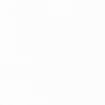
Матчи
Новости
Группы
История
Видео
О турнире
Стат.
Магазин
Команды
ДРУГИЕ
САЙТЫ
UEFA.com
Фонд УЕФА
Магазин
СМЕНИТЬ ЯЗЫК
Русский
English
Français
Deutsch
Русский
Español
Italiano
Português
Конфиденциальность
Правила и условия
Правила в отношении cookie
Настройки куки