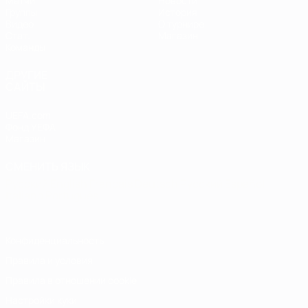
Матчи
Новости
Группы
История
Видео
О турнире
Стат.
Магазин
Команды
ДРУГИЕ
САЙТЫ
UEFA.com
Фонд УЕФА
Магазин
СМЕНИТЬ ЯЗЫК
Русский
English
Français
Deutsch
Русский
Español
Italiano
Português
Конфиденциальность
Правила и условия
Правила в отношении cookie
Настройки куки