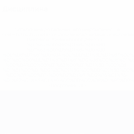
Дисциплина
* Исключена до дальнейшего уведомления. <a
href='https://ru.uefa.com/insideuefa/mediaservices/medi
148df8afec70-8ace600b6288-1000--
%D1%84%D0%B8%D1%84%D0%B0-
%D1%83%D0%B5%D1%84%D0%B0-
%D0%B8%D1%81%D0%BA%D0%BB%D1%8E%D1%87%D0%
%D1%80%D0%BE%D1%81%D1%81%D0%B8%D0%B8%D1%
%D0%BA%D0%BB%D1%83%D0%B1%D1%8B-%D0%B8-
%D1%81%D0%B1%D0%BE%D1%80%D0%BD%D1%8B%D0%
%D0%B8%D0%B7-%D0%B2%D1%81%D0%B5%D1%85-
%D1%82%D1%83%D1%80%D0%BD%D0%B8%D1%80%D0%
>Подробнее</a>
ЧЕ среди молодежи