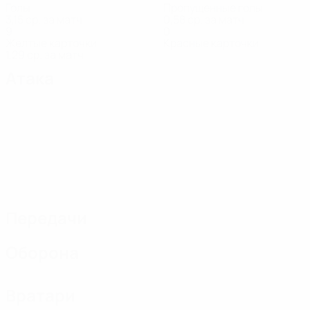
Голы
Пропущенные голы
3,15 ср. за матч
0,58 ср. за матч
9
0
Желтые карточки
Красные карточки
1,29 ср. за матч
Атака
Передачи
Оборона
Вратари