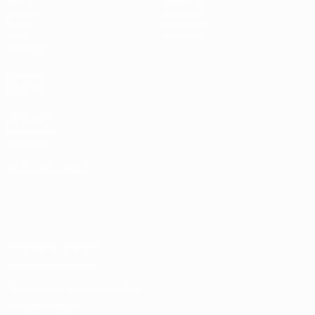
Матчи
Новости
Группы
История
Видео
О турнире
Стат.
Магазин
Команды
ДРУГИЕ
САЙТЫ
UEFA.com
Фонд УЕФА
Магазин
СМЕНИТЬ ЯЗЫК
Русский
English
Français
Deutsch
Русский
Español
Italiano
Português
Конфиденциальность
Правила и условия
Правила в отношении cookie
Настройки куки