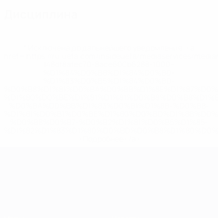
Дисциплина
* Исключена до дальнейшего уведомления. <a
href='https://ru.uefa.com/insideuefa/mediaservices/medi
148df8afec70-8ace600b6288-1000--
%D1%84%D0%B8%D1%84%D0%B0-
%D1%83%D0%B5%D1%84%D0%B0-
%D0%B8%D1%81%D0%BA%D0%BB%D1%8E%D1%87%D0%
%D1%80%D0%BE%D1%81%D1%81%D0%B8%D0%B8%D1%
%D0%BA%D0%BB%D1%83%D0%B1%D1%8B-%D0%B8-
%D1%81%D0%B1%D0%BE%D1%80%D0%BD%D1%8B%D0%
%D0%B8%D0%B7-%D0%B2%D1%81%D0%B5%D1%85-
%D1%82%D1%83%D1%80%D0%BD%D0%B8%D1%80%D0%
>Подробнее</a>
ЧЕ среди молодежи