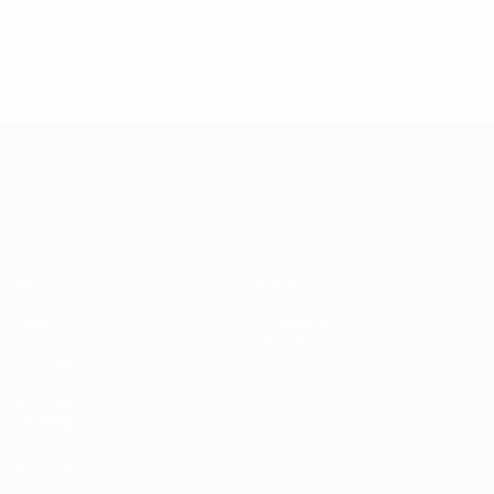
%D1%80%D0%BE%D1%81%D1%81%D0%B8%D0%B8%D1%
%D0%BA%D0%BB%D1%83%D0%B1%D1%8B-%D0%B8-
%D1%81%D0%B1%D0%BE%D1%80%D0%BD%D1%8B%D0%
%D0%B8%D0%B7-%D0%B2%D1%81%D0%B5%D1%85-
%D1%82%D1%83%D1%80%D0%BD%D0%B8%D1%80%D0%
>Подробнее</a>
ЧЕ среди молодежи
Матчи
Новости
Группы
История
Видео
О турнире
Стат.
Магазин
Команды
ДРУГИЕ
САЙТЫ
UEFA.com
Фонд УЕФА