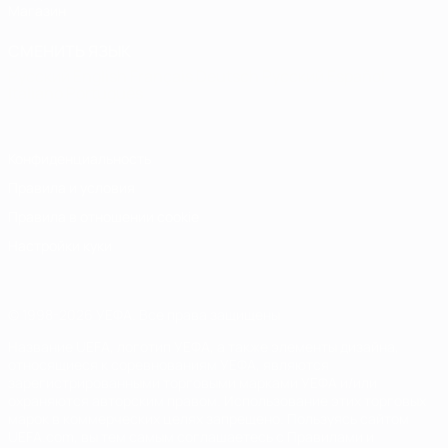
Магазин
СМЕНИТЬ ЯЗЫК
Русский
English
Français
Deutsch
Русский
Español
Italiano
Português
Конфиденциальность
Правила и условия
Правила в отношении cookie
Настройки куки
© 1998-2026 УЕФА. Все права защищены
Название UEFA, логотип УЕФА, а также элементы дизайна,
относящиеся к соревнованиям УЕФА, являются
зарегистрированными торговыми марками УЕФА и/или
охраняются авторским правом. Использование этих торговых
марок в коммерческих целях запрещено. Пользуясь сайтом
UEFA.com, вы тем самым соглашаетесь с Правилами и