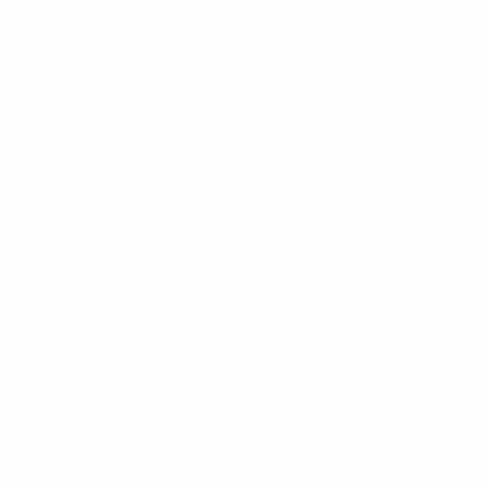
* Исключена до дальнейшего уведомления. <a
href='https://ru.uefa.com/insideuefa/mediaservices/medi
148df8afec70-8ace600b6288-1000--
%D1%84%D0%B8%D1%84%D0%B0-
%D1%83%D0%B5%D1%84%D0%B0-
%D0%B8%D1%81%D0%BA%D0%BB%D1%8E%D1%87%D0%