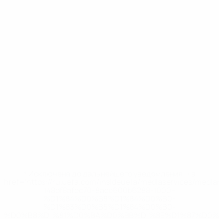
* Исключена до дальнейшего уведомления. <a
href='https://ru.uefa.com/insideuefa/mediaservices/medi
148df8afec70-8ace600b6288-1000--
%D1%84%D0%B8%D1%84%D0%B0-
%D1%83%D0%B5%D1%84%D0%B0-
%D0%B8%D1%81%D0%BA%D0%BB%D1%8E%D1%87%D0%