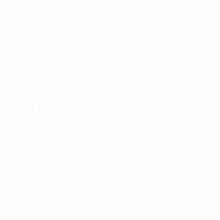
Магазин
СМЕНИТЬ ЯЗЫК
Русский
English
Français
Deutsch
Русский
Español
Italiano
Português
Конфиденциальность
Правила и условия
Правила в отношении cookie
Настройки куки
© 1998-2026 УЕФА. Все права защищены
Название UEFA, логотип УЕФА, а также элементы дизайна,
относящиеся к соревнованиям УЕФА, являются
зарегистрированными торговыми марками УЕФА и/или
охраняются авторским правом. Использование этих торговых
марок в коммерческих целях запрещено. Пользуясь сайтом
UEFA.com, вы тем самым соглашаетесь с Правилами и