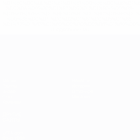
%D1%80%D0%BE%D1%81%D1%81%D0%B8%D0%B8%D1%
%D0%BA%D0%BB%D1%83%D0%B1%D1%8B-%D0%B8-
%D1%81%D0%B1%D0%BE%D1%80%D0%BD%D1%8B%D0%
%D0%B8%D0%B7-%D0%B2%D1%81%D0%B5%D1%85-
%D1%82%D1%83%D1%80%D0%BD%D0%B8%D1%80%D0%
>Подробнее</a>
ЧЕ среди молодежи
Матчи
Новости
Группы
История
Видео
О турнире
Стат.
Магазин
Команды
ДРУГИЕ
САЙТЫ
UEFA.com
Фонд УЕФА