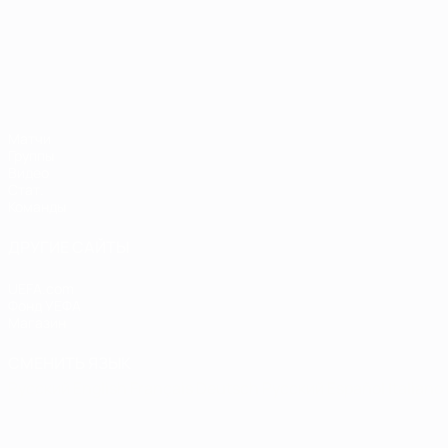
ЧЕ среди молодежи
Матчи
Группы
Видео
Стат.
Команды
ДРУГИЕ САЙТЫ
UEFA.com
Фонд УЕФА
Магазин
СМЕНИТЬ ЯЗЫК
Русский
English
Français
Deutsch
Русский
Español
Italiano