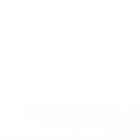
* Исключена до дальнейшего уведомления. <a href
%D1%84%D0%B8%D1%84%D0%B0-%D1%83
%D1%80%D0%BE%D1%81%D1%81%D0%
%D1%81%D0%B1%D0%BE%
%D1%82%D1%