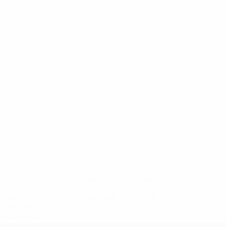
eases/news/0272-148df8afec70-8ace600b6288-1000--
B%D1%8E%D1%87%D0%B8%D0%BB%D0%B8-
%BB%D1%83%D0%B1%D1%8B-%D0%B8-
2%D1%81%D0%B5%D1%85-
дробнее</a>