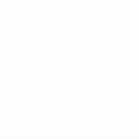
='https://ru.uefa.com/insideuefa/mediaservices/mediarel
%D0%B5%D1%84%D0%B0-%D0%B8%D1%81%D0%BA%D0%B
B8%D0%B8%D1%81%D0%BA%D0%B8%D0%B5-%D0%BA%D0
D1%80%D0%BD%D1%8B%D0%B5-%D0%B8%D0%B7-%D0%B
83%D1%80%D0%BD%D0%B8%D1%80%D0%BE%D0%B2/' >По