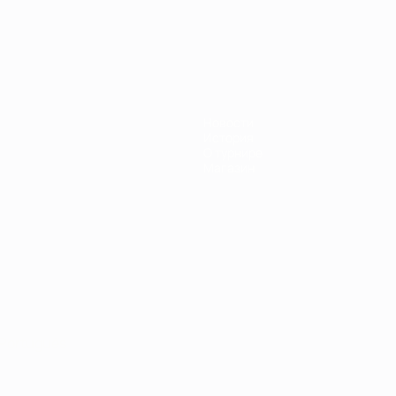
Новости
История
О турнире
Магазин
Português