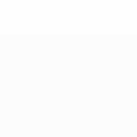
%D1%80%D0%BE%D1%81%D1%81%D0%B8%D0%B8%D1%
%D0%BA%D0%BB%D1%83%D0%B1%D1%8B-%D0%B8-
%D1%81%D0%B1%D0%BE%D1%80%D0%BD%D1%8B%D0%
%D0%B8%D0%B7-%D0%B2%D1%81%D0%B5%D1%85-
%D1%82%D1%83%D1%80%D0%BD%D0%B8%D1%80%D0%
>Подробнее</a>
ЧЕ среди молодежи
Матчи
Новости
Группы
История
Видео
О турнире
Стат.
Магазин
Команды
ДРУГИЕ
САЙТЫ
UEFA.com
Фонд УЕФА