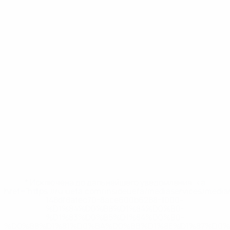
* Исключена до дальнейшего уведомления. <a
href='https://ru.uefa.com/insideuefa/mediaservices/medi
148df8afec70-8ace600b6288-1000--
%D1%84%D0%B8%D1%84%D0%B0-
%D1%83%D0%B5%D1%84%D0%B0-
%D0%B8%D1%81%D0%BA%D0%BB%D1%8E%D1%87%D0%