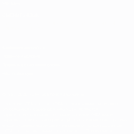
Магазин
СМЕНИТЬ ЯЗЫК
Русский
English
Français
Deutsch
Русский
Español
Italiano
Português
Конфиденциальность
Правила и условия
Правила в отношении cookie
Настройки куки
© 1998-2026 УЕФА. Все права защищены
Название UEFA, логотип УЕФА, а также элементы дизайна,
относящиеся к соревнованиям УЕФА, являются
зарегистрированными торговыми марками УЕФА и/или
охраняются авторским правом. Использование этих торговых
марок в коммерческих целях запрещено. Пользуясь сайтом
UEFA.com, вы тем самым соглашаетесь с Правилами и