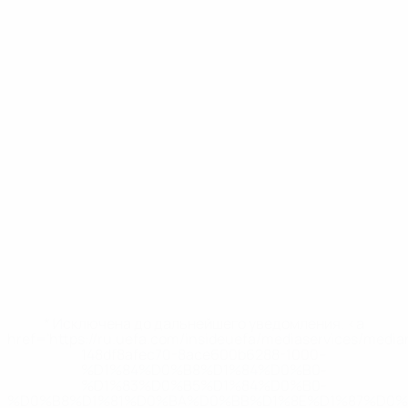
* Исключена до дальнейшего уведомления. <a
href='https://ru.uefa.com/insideuefa/mediaservices/medi
148df8afec70-8ace600b6288-1000--
%D1%84%D0%B8%D1%84%D0%B0-
%D1%83%D0%B5%D1%84%D0%B0-
%D0%B8%D1%81%D0%BA%D0%BB%D1%8E%D1%87%D0%