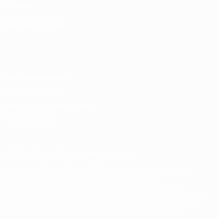
Магазин
СМЕНИТЬ ЯЗЫК
Русский
English
Français
Deutsch
Русский
Español
Italiano
Português
Конфиденциальность
Правила и условия
Правила в отношении cookie
Настройки куки
© 1998-2026 УЕФА. Все права защищены
Название UEFA, логотип УЕФА, а также элементы дизайна,
относящиеся к соревнованиям УЕФА, являются
зарегистрированными торговыми марками УЕФА и/или
охраняются авторским правом. Использование этих торговых
марок в коммерческих целях запрещено. Пользуясь сайтом
UEFA.com, вы тем самым соглашаетесь с Правилами и