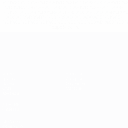
%D1%80%D0%BE%D1%81%D1%81%D0%B8%D0%B8%D1%
%D0%BA%D0%BB%D1%83%D0%B1%D1%8B-%D0%B8-
%D1%81%D0%B1%D0%BE%D1%80%D0%BD%D1%8B%D0%
%D0%B8%D0%B7-%D0%B2%D1%81%D0%B5%D1%85-
%D1%82%D1%83%D1%80%D0%BD%D0%B8%D1%80%D0%
>Подробнее</a>
ЧЕ среди молодежи
Матчи
Новости
Группы
История
Видео
О турнире
Стат.
Магазин
Команды
ДРУГИЕ
САЙТЫ
UEFA.com
Фонд УЕФА