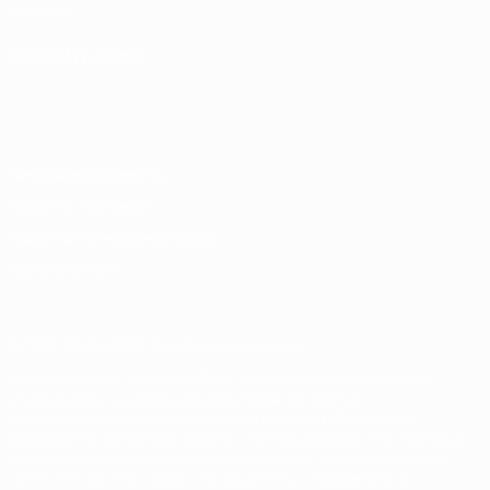
Магазин
СМЕНИТЬ ЯЗЫК
Русский
English
Français
Deutsch
Русский
Español
Italiano
Português
Конфиденциальность
Правила и условия
Правила в отношении cookie
Настройки куки
© 1998-2026 УЕФА. Все права защищены
Название UEFA, логотип УЕФА, а также элементы дизайна,
относящиеся к соревнованиям УЕФА, являются
зарегистрированными торговыми марками УЕФА и/или
охраняются авторским правом. Использование этих торговых
марок в коммерческих целях запрещено. Пользуясь сайтом
UEFA.com, вы тем самым соглашаетесь с Правилами и