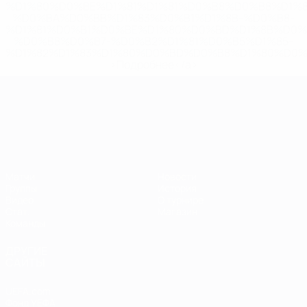
%D1%80%D0%BE%D1%81%D1%81%D0%B8%D0%B8%D1%
%D0%BA%D0%BB%D1%83%D0%B1%D1%8B-%D0%B8-
%D1%81%D0%B1%D0%BE%D1%80%D0%BD%D1%8B%D0%
%D0%B8%D0%B7-%D0%B2%D1%81%D0%B5%D1%85-
%D1%82%D1%83%D1%80%D0%BD%D0%B8%D1%80%D0%
>Подробнее</a>
ЧЕ среди молодежи
Матчи
Новости
Группы
История
Видео
О турнире
Стат.
Магазин
Команды
ДРУГИЕ
САЙТЫ
UEFA.com
Фонд УЕФА