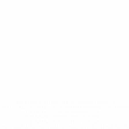
* Исключена до дальнейшего уведомления. <a
href='https://ru.uefa.com/insideuefa/mediaservices/medi
148df8afec70-8ace600b6288-1000--
%D1%84%D0%B8%D1%84%D0%B0-
%D1%83%D0%B5%D1%84%D0%B0-
%D0%B8%D1%81%D0%BA%D0%BB%D1%8E%D1%87%D0%