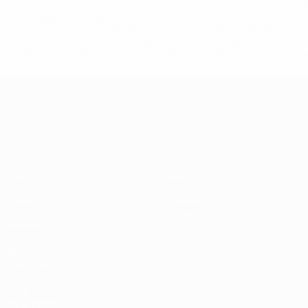
%D1%80%D0%BE%D1%81%D1%81%D0%B8%D0%B8%D1%
%D0%BA%D0%BB%D1%83%D0%B1%D1%8B-%D0%B8-
%D1%81%D0%B1%D0%BE%D1%80%D0%BD%D1%8B%D0%
%D0%B8%D0%B7-%D0%B2%D1%81%D0%B5%D1%85-
%D1%82%D1%83%D1%80%D0%BD%D0%B8%D1%80%D0%
>Подробнее</a>
ЧЕ среди молодежи
Матчи
Новости
Группы
История
Видео
О турнире
Стат.
Магазин
Команды
ДРУГИЕ
САЙТЫ
UEFA.com
Фонд УЕФА