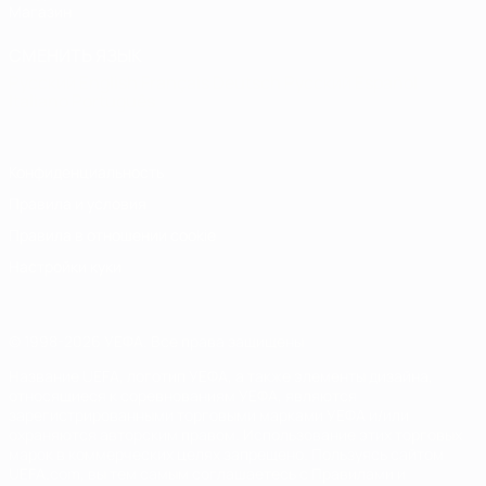
Магазин
СМЕНИТЬ ЯЗЫК
Русский
English
Français
Deutsch
Русский
Español
Italiano
Português
Конфиденциальность
Правила и условия
Правила в отношении cookie
Настройки куки
© 1998-2026 УЕФА. Все права защищены
Название UEFA, логотип УЕФА, а также элементы дизайна,
относящиеся к соревнованиям УЕФА, являются
зарегистрированными торговыми марками УЕФА и/или
охраняются авторским правом. Использование этих торговых
марок в коммерческих целях запрещено. Пользуясь сайтом
UEFA.com, вы тем самым соглашаетесь с Правилами и