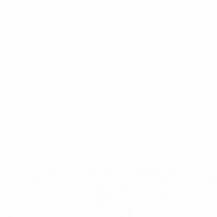
* Исключена до дальнейшего уведомления. <a
href='https://ru.uefa.com/insideuefa/mediaservices/medi
148df8afec70-8ace600b6288-1000--
%D1%84%D0%B8%D1%84%D0%B0-
%D1%83%D0%B5%D1%84%D0%B0-
%D0%B8%D1%81%D0%BA%D0%BB%D1%8E%D1%87%D0%