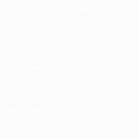
Видео
О турнире
Стат.
Магазин
Команды
ДРУГИЕ
САЙТЫ
UEFA.com
Фонд УЕФА
Магазин
СМЕНИТЬ ЯЗЫК
Русский
English
Français
Deutsch
Русский
Español
Italiano
Português
Конфиденциальность
Правила и условия
Правила в отношении cookie
Настройки куки